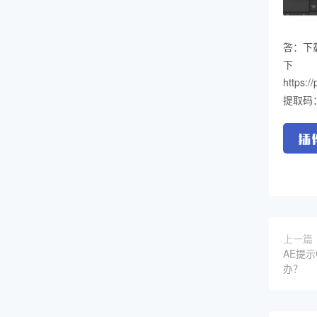
答：下载
https:
提取码：
上一篇
AE提示
办？