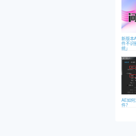
新版本AE
件不识
统」
AE如
件？