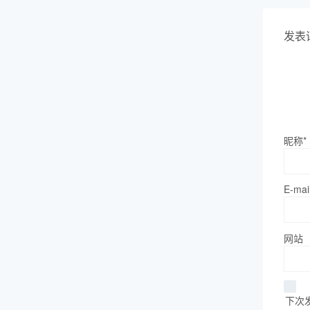
发表
昵称*
E-mai
网站
下次