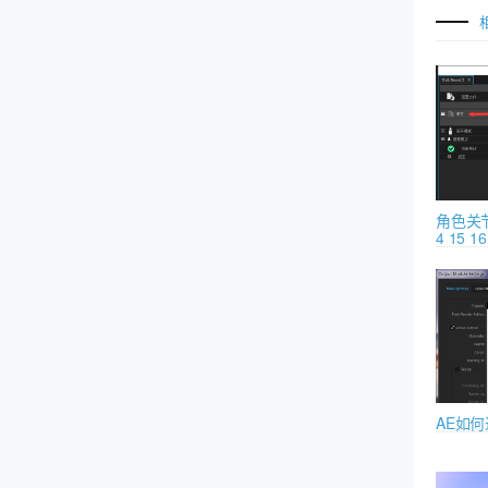
角色关节
4 15
AE如