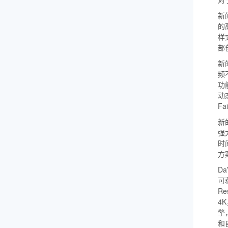
新的
的
样
部
新的
频
功
动
Fa
新的
强
时
方
Da
可
Re
4
擎
和自