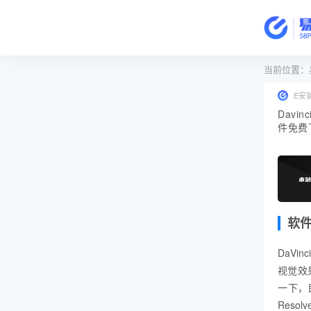
当前位置：
E安
Davin
件免费下
软
DaVi
视觉效
一下，
Reso