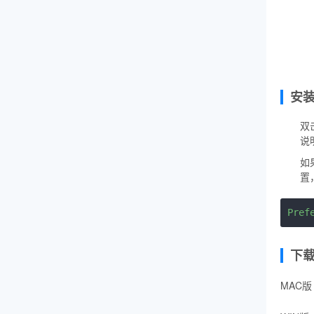
安
双
说
如
置
Pref
下
MAC版 