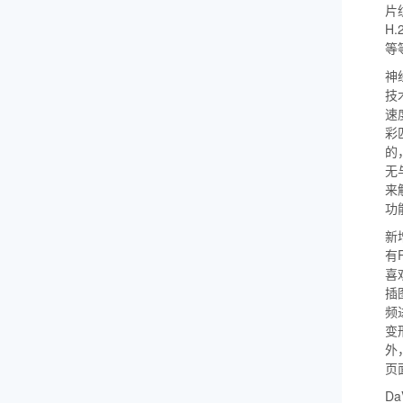
片
H
等
神
技
速
彩
的
无
来
功
新增
有
喜
插
频
变
外
页
Da