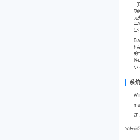
（
功
无
平
常
Bl
码
的
性
小
系
Wi
ma
建
安装前