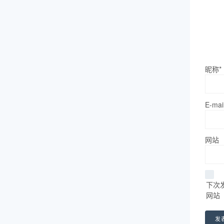
昵称*
E-mai
网站
下次
网站