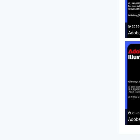
2025
Adob
下载 
2025
Adob
支持Wi