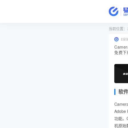
当前位置：
E安
Camer
免费下载
软
Camer
Adobe
功能。
机原始数