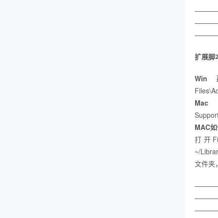
———
———
———
扩展脚
Wi
Files\
M
Suppor
MAC
打开F
~/Libr
文件夹
———
———
———