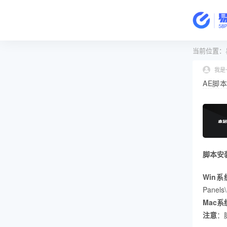
当前位置：
我是
AE脚
脚本安
Win系
Panels\
Mac系
注意
：