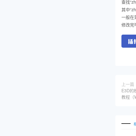
查找“z
其中“z
一般在
修改完
上一篇
E3D
教程（W