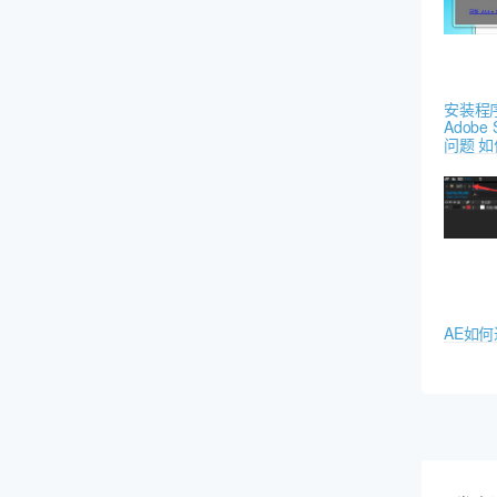
安装程
Adobe 
问题 
AE如