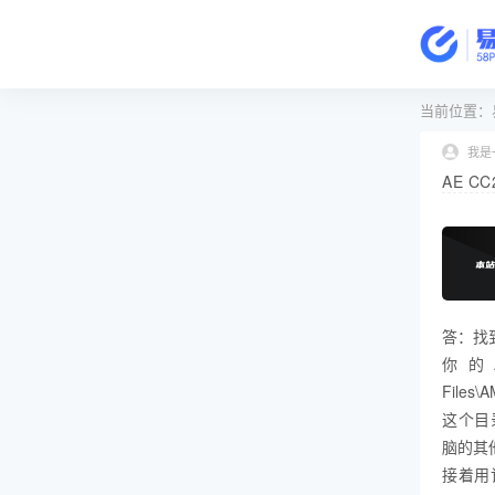
当前位置：
我是
AE 
答：找
你的AE目
Files
这个目录
脑的其
接着用记