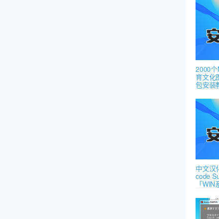
2000
育文化图
包安装
中文汉化
code S
「WIN