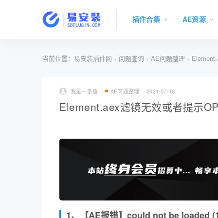
插件合集
AE资源
当前位置：
易安装插件网
问题查询
AE问题整理
Elemen
>
>
>
我是一条鱼
AE问题整理
2021-07-16
Element.aex滤镜无效或者提示O
1、【AE报错】could not be load