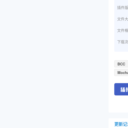
插件
文件
文件
下载
BCC
Moch
更新记