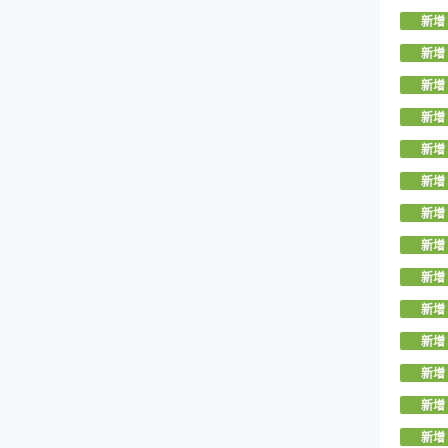
新增
新增
新增
新增
新增
新增
新增
新增
新增
新增
新增
新增
新增
新增