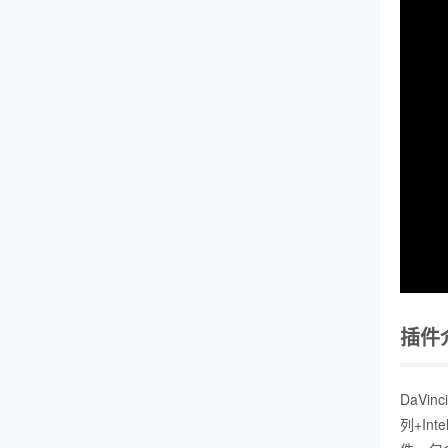
插件
DaVi
列+I