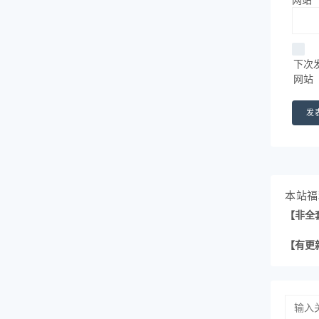
下次
网站
本站福
【非全
【有更