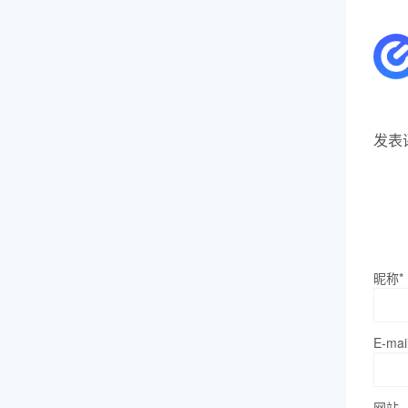
发表
昵称*
E-mai
网站