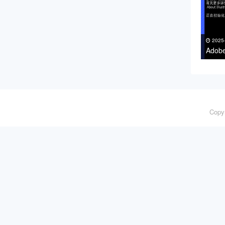
2025
Adob
支持Wi
Copy