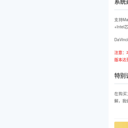
系统
支持Ma
+Int
DaVin
注意：
版本达
特别
在购买
解，我