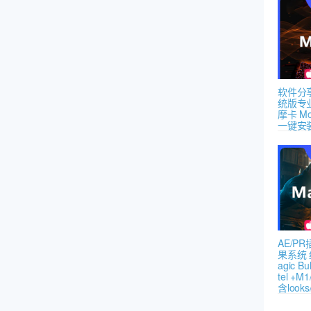
软件分
统版专
摩卡 Moc
一键安
AE/P
果系统
agic Bu
tel +
含looks/