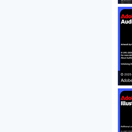
件免费
2025
Adob
下载 