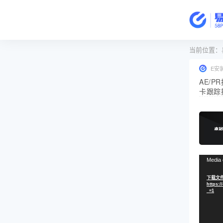
当前位置：
E安
AE/
卡跟踪插件
视
Media 
频
下载文件
播
https:/
放
_=1
器