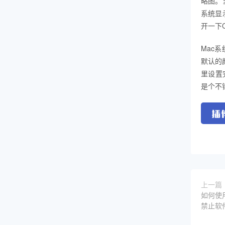
略图。
系统显
开一下O
Mac
默认的颜
里设置
是个不
上一篇
如何使用
禁止软