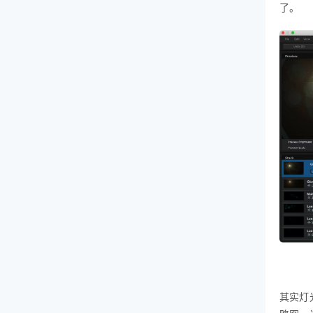
了。
其实灯光