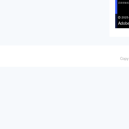
2025
Adob
支持Wi
Copy