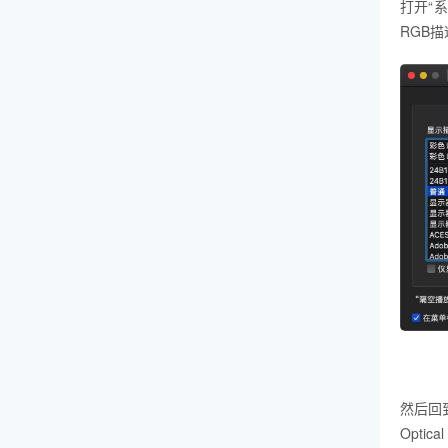
打开“系
RGB
然后回
Opti