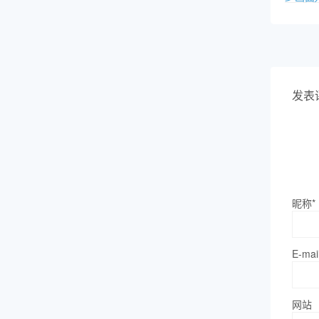
发表
昵称*
E-mai
网站