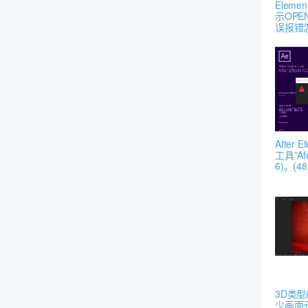
Elem
示OPEN
误报错
After
工具”Afe
6)。(48 
3D类
少画面