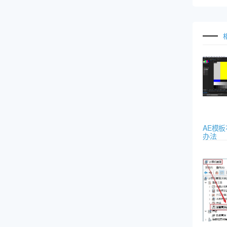
AE模
办法