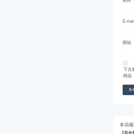
E-mai
网站
下次
网站
本站福
【非全