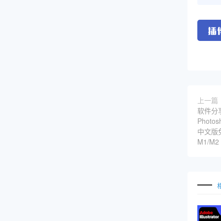
上一篇
软件分享
Photos
中文版免
M1/M2