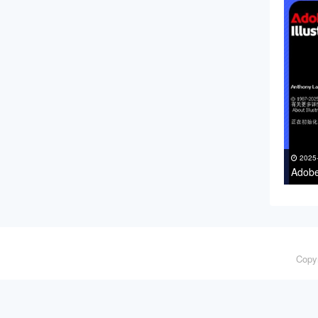
2025
Adob
支持Wi
Copy