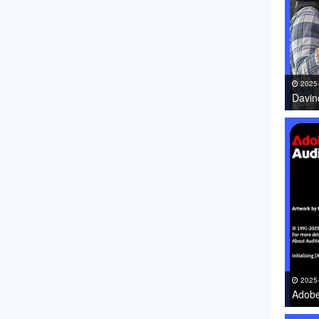
2025
Davi
件免费
2025
Adob
下载 