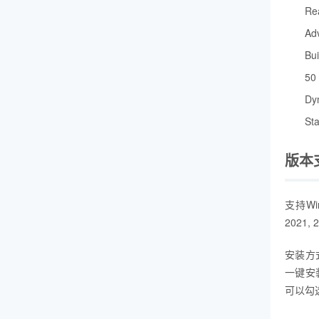
Re
Ad
Bu
50
Dy
S
版本
支持Win
2021, 
安装方
一键安
可以勾