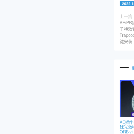
2022.
上一篇
AE/P
子特效套装
Trapco
键安装
AE插
球光效特效
ORB v