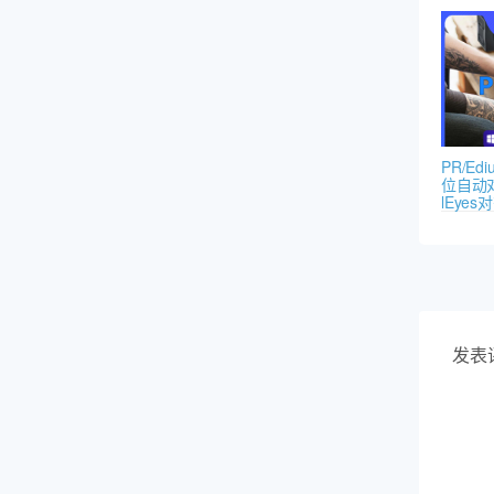
PR/E
位自动对
lEye
发表