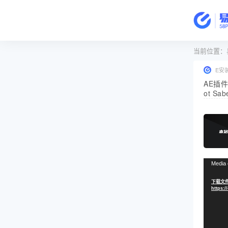
当前位置：
E安
AE插件
ot Sa
视
Media 
频
下载文件
播
https:/
放
器