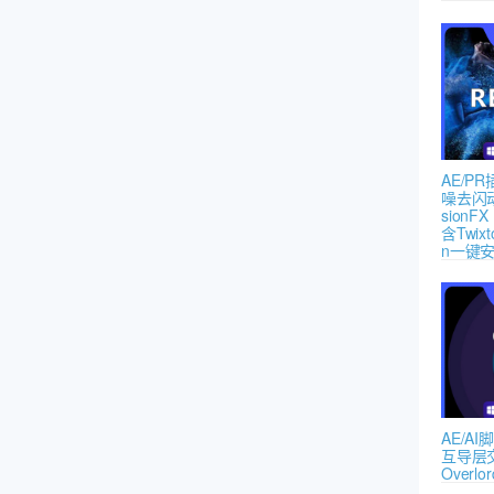
AE/P
噪去闪
sionFX 
含Twixt
n一键
AE/A
互导层
Overlor