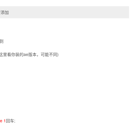
行添加
到
SXS.8(这里看你装的ae版本，可能不同)
）
e 1
回车;