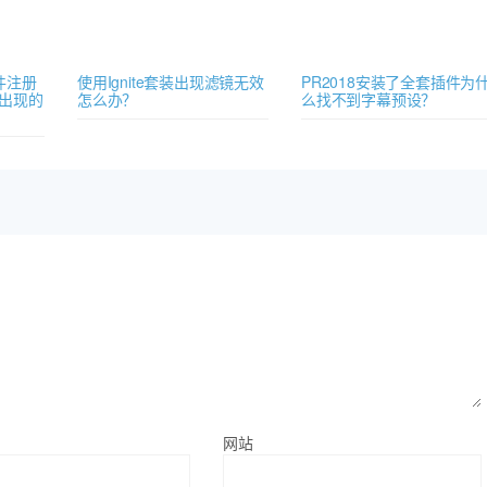
插件注册
使用Ignite套装出现滤镜无效
PR2018安装了全套插件为
出现的
怎么办？
么找不到字幕预设？
网站