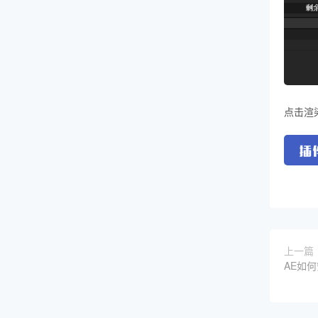
点击渲
上一篇
AE如何