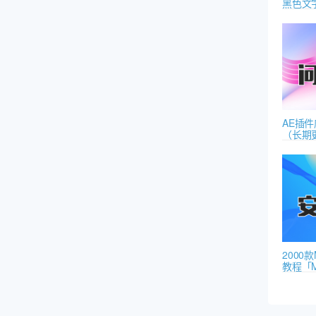
黑色文
AE插
（长期
2000
教程「