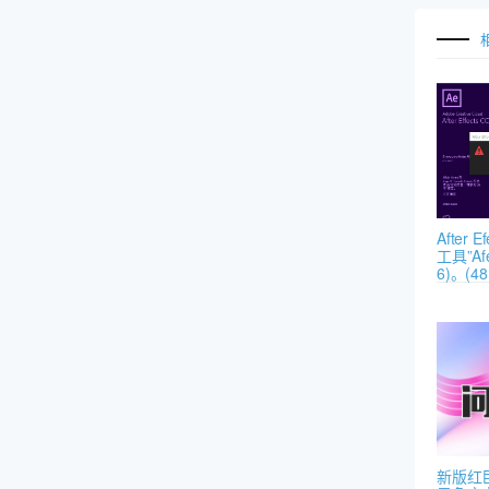
After
工具”Afe
6)。(48 
新版红