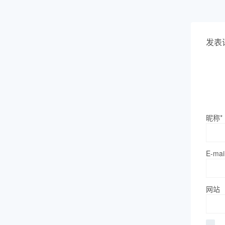
发表
昵称*
E-mai
网站