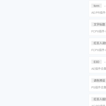
Suite 2023
form
×
AE/PR插
效套装Red Gi
2023 WI
文字标题
FCPX插件
旋转文字标题
红巨人调
FCPX插件
降噪磨皮美颜调
Suite 2023
E3D
×
AE插件合
抠像光效粒子E
装包
调色预设
PS插件合
皮网格抠图
红巨人插
AE/PR插