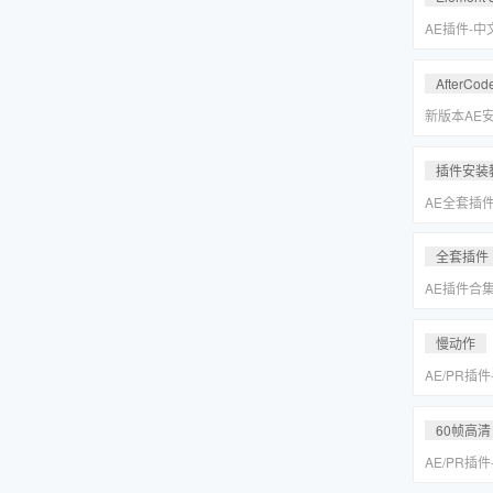
Keyer/Opt
AE插件-
型动画E3D插
2.2.3.2
AfterCod
Intel+M
Rosetta
新版本AE安装
别的解决方
插件安装
AE全套插
更新「MA
全套插件
AE插件合
抠像光效粒子E
装包
慢动作
AE/PR插
动作变速补帧插件
MAC一键
60帧高清
AE/PR插
动作变速补帧插件