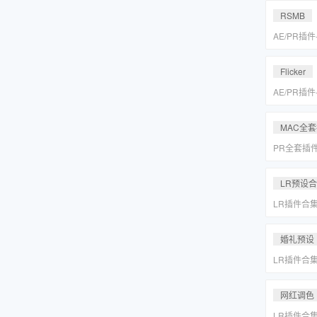
MAC一键
RSMB
AE/PR插
降噪去闪动
REVisionFX
Flicker
含Twixtor/
AE/PR插
降噪去闪动
REVisionFX
MAC全
含Twixtor/
PR全套插
更新「MA
LR预设
LR插件合
系小清新婚
Lightr
婚礼预设
LR插件合
系小清新婚
Lightr
网红调色
LR插件合