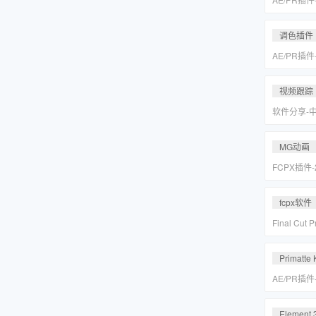
皮美颜调色插件
Suite v2
调色插件
AE/PR插
皮美颜调色插件
Suite v2
视频跟踪
软件分享-
专业摄像机
Mocha Pr
MG动画
FCPX插件
爆炸箭头元
fcpx软件
Final Cu
后期视频编
载
Primatte 
AE/PR插
人跟踪抠像
VFX Suite 
Element 