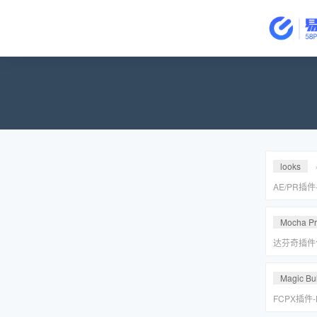
looks
AE/PR插
皮美颜调色插件
Suite v2
Mocha P
达芬奇插件
皮转场红巨
安装包
Magic Bul
FCPX插件
降噪磨皮美颜调