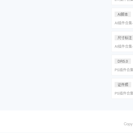
系小清新婚
Lightr
AI脚本
AI插件合集
分圆印前助手A
合集一键安
尺寸标注
AI插件合集
分圆印前助手A
合集一键安
DR5.0
PS插件合
皮网格抠图
证件照
PS插件合
皮网格抠图
Copy