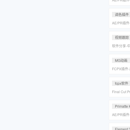
皮美颜调色插件
Suite v2
调色插件
AE/PR插
皮美颜调色插件
Suite v2
视频跟踪
软件分享-
专业摄像机
Mocha Pr
MG动画
FCPX插件
爆炸箭头元
fcpx软件
Final Cu
后期视频编
载
Primatte 
AE/PR插
人跟踪抠像
VFX Suite 
Element 