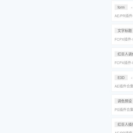
Suite 2023
form
×
AE/PR插
效套装Red Gi
2023 WI
文字标题
FCPX插件
旋转文字标题
红巨人调
FCPX插件
降噪磨皮美颜调
Suite 2023
E3D
×
AE插件合
抠像光效粒子E
装包
调色预设
PS插件合
皮网格抠图
红巨人插
AE/PR插