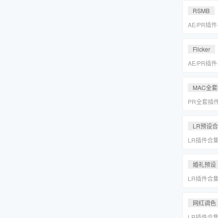
MAC一键
RSMB
AE/PR插
降噪去闪动
REVisionFX
Flicker
含Twixtor/
AE/PR插
降噪去闪动
REVisionFX
MAC全
含Twixtor/
PR全套插
更新「MA
LR预设
LR插件合
系小清新婚
Lightr
婚礼预设
LR插件合
系小清新婚
Lightr
网红调色
LR插件合