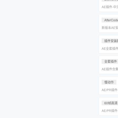
Keyer/Opt
AE插件-
型动画E3D插
2.2.3.2
AfterCod
Intel+M
Rosetta
新版本AE安装
别的解决方
插件安装
AE全套插
更新「MA
全套插件
AE插件合
抠像光效粒子E
装包
慢动作
AE/PR插
动作变速补帧插件
MAC一键
60帧高清
AE/PR插
动作变速补帧插件