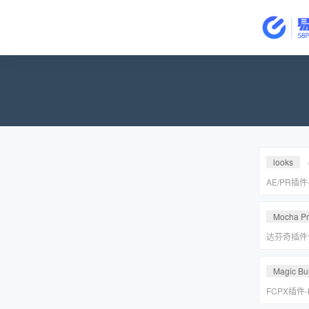
looks
AE/PR插
皮美颜调色插件
Suite v2
Mocha P
达芬奇插件
皮转场红巨
安装包
Magic Bul
FCPX插件
降噪磨皮美颜调