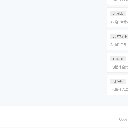
系小清新婚
Lightr
AI脚本
AI插件合集
分圆印前助手A
合集一键安
尺寸标注
AI插件合集
分圆印前助手A
合集一键安
DR5.0
PS插件合
皮网格抠图
证件照
PS插件合
皮网格抠图
Copy