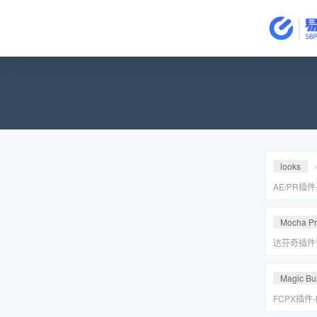
looks
AE/PR插
皮美颜调色插件
Suite v2
Mocha P
达芬奇插件
皮转场红巨
安装包
Magic Bul
FCPX插件
降噪磨皮美颜调