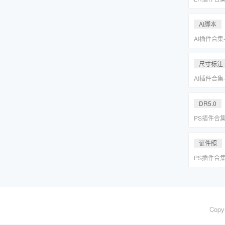
系小清新婚
Lightr
AI脚本
AI插件合集
分圆印前助手A
合集一键安
尺寸标注
AI插件合集
分圆印前助手A
合集一键安
DR5.0
PS插件合
皮网格抠图
证件照
PS插件合
皮网格抠图
Copy