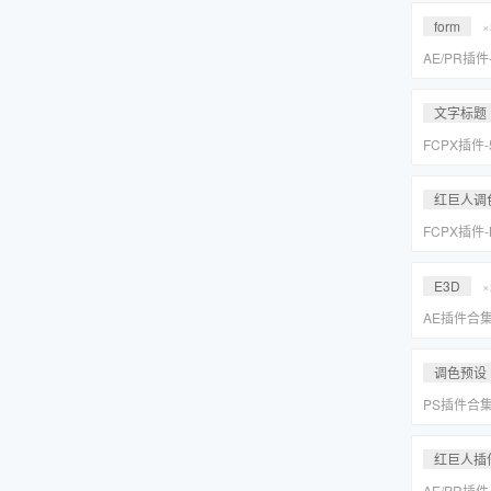
Suite 2023
form
×
AE/PR插
效套装Red Gi
2023 WI
文字标题
FCPX插件
旋转文字标题
红巨人调
FCPX插件
降噪磨皮美颜调
Suite 2023
E3D
×
AE插件合
抠像光效粒子E
装包
调色预设
PS插件合
皮网格抠图
红巨人插
AE/PR插