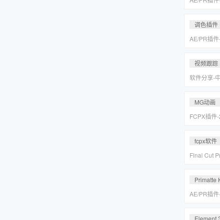
皮美颜调色插件
Suite v2
调色插件
AE/PR插
皮美颜调色插件
Suite v2
视频跟踪
软件分享-
专业摄像机
Mocha Pr
MG动画
FCPX插件
爆炸箭头元
fcpx软件
Final Cu
后期视频编
载
Primatte 
AE/PR插
人跟踪抠像
VFX Suite 
Element 