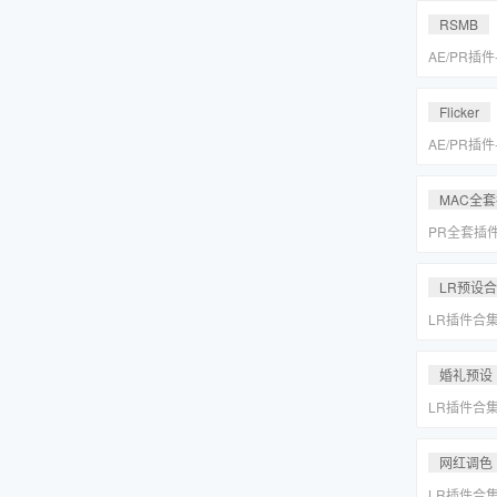
MAC一键
RSMB
AE/PR插
降噪去闪动
REVisionFX
Flicker
含Twixtor/
AE/PR插
降噪去闪动
REVisionFX
MAC全
含Twixtor/
PR全套插
更新「MA
LR预设
LR插件合
系小清新婚
Lightr
婚礼预设
LR插件合
系小清新婚
Lightr
网红调色
LR插件合