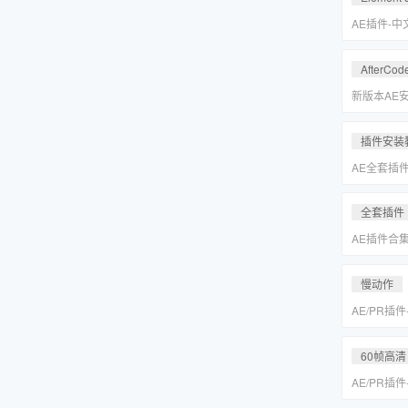
Keyer/Opt
AE插件-
型动画E3D插
2.2.3.2
AfterCod
Intel+M
Rosetta
新版本AE安装
别的解决方
插件安装
AE全套插
更新「MA
全套插件
AE插件合
抠像光效粒子E
装包
慢动作
AE/PR插
动作变速补帧插件
MAC一键
60帧高清
AE/PR插
动作变速补帧插件