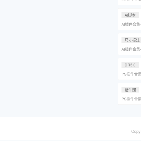
系小清新婚
Lightr
AI脚本
AI插件合集
分圆印前助手A
合集一键安
尺寸标注
AI插件合集
分圆印前助手A
合集一键安
DR5.0
PS插件合
皮网格抠图
证件照
PS插件合
皮网格抠图
Copy