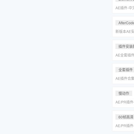
Keyer/Opt
AE插件-
型动画E3D插
2.2.3.2
AfterCod
Intel+M
Rosetta
新版本AE安装
别的解决方
插件安装
AE全套插
更新「MA
全套插件
AE插件合
抠像光效粒子E
装包
慢动作
AE/PR插
动作变速补帧插件
MAC一键
60帧高清
AE/PR插
动作变速补帧插件