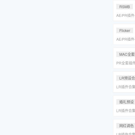
MAC一键
RSMB
AE/PR插
降噪去闪动
REVisionFX
Flicker
含Twixtor/
AE/PR插
降噪去闪动
REVisionFX
MAC全
含Twixtor/
PR全套插
更新「MA
LR预设
LR插件合
系小清新婚
Lightr
婚礼预设
LR插件合
系小清新婚
Lightr
网红调色
LR插件合