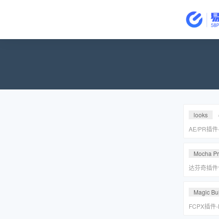
looks
AE/PR插
皮美颜调色插件
Suite v2
Mocha P
达芬奇插件
皮转场红巨
安装包
Magic Bul
FCPX插件
降噪磨皮美颜调