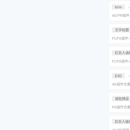
Suite 2023
form
×
AE/PR插
效套装Red Gi
2023 WI
文字标题
FCPX插件
旋转文字标题
红巨人调
FCPX插件
降噪磨皮美颜调
Suite 2023
E3D
×
AE插件合
抠像光效粒子E
装包
调色预设
PS插件合
皮网格抠图
红巨人插
AE/PR插