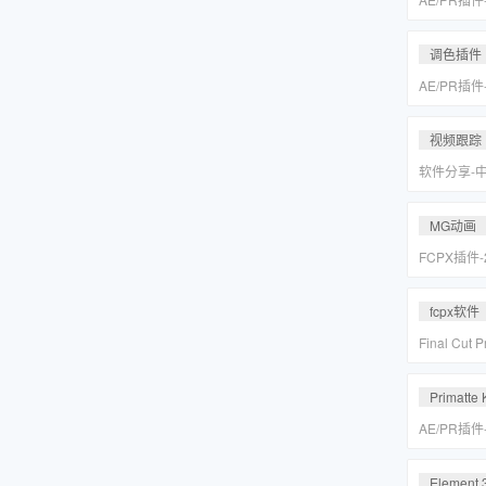
皮美颜调色插件
Suite v2
调色插件
AE/PR插
皮美颜调色插件
Suite v2
视频跟踪
软件分享-
专业摄像机
Mocha Pr
MG动画
FCPX插件
爆炸箭头元
fcpx软件
Final Cu
后期视频编
载
Primatte 
AE/PR插
人跟踪抠像
VFX Suite 
Element 