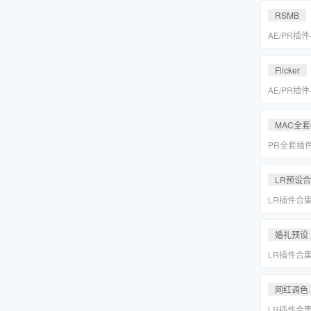
MAC一键
RSMB
AE/PR插
降噪去闪动
REVisionFX
Flicker
含Twixtor/
AE/PR插
降噪去闪动
REVisionFX
MAC全
含Twixtor/
PR全套插
更新「MA
LR预设
LR插件合
系小清新婚
Lightr
婚礼预设
LR插件合
系小清新婚
Lightr
网红调色
LR插件合