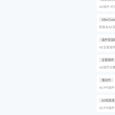
Keyer/Opt
AE插件-
型动画E3D插
2.2.3.2
AfterCod
Intel+M
Rosetta
新版本AE安装
别的解决方
插件安装
AE全套插
更新「MA
全套插件
AE插件合
抠像光效粒子E
装包
慢动作
AE/PR插
动作变速补帧插件
MAC一键
60帧高清
AE/PR插
动作变速补帧插件