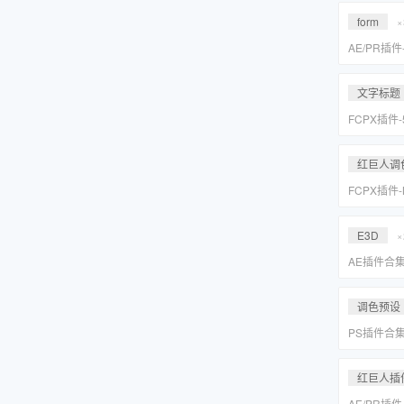
Suite 2023
form
×
AE/PR插
效套装Red Gi
2023 WI
文字标题
FCPX插件
旋转文字标题
红巨人调
FCPX插件
降噪磨皮美颜调
Suite 2023
E3D
×
AE插件合
抠像光效粒子E
装包
调色预设
PS插件合
皮网格抠图
红巨人插
AE/PR插