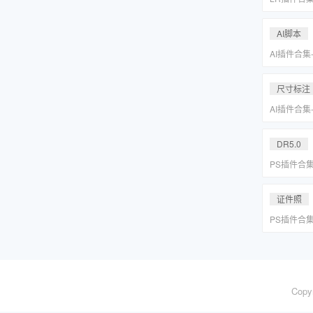
系小清新婚
Lightr
AI脚本
AI插件合集
分圆印前助手A
合集一键安
尺寸标注
AI插件合集
分圆印前助手A
合集一键安
DR5.0
PS插件合
皮网格抠图
证件照
PS插件合
皮网格抠图
Copy