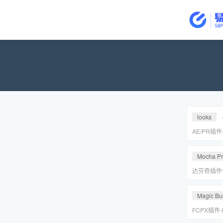
looks
AE/PR插
皮美颜调色插件
Suite v2
Mocha P
达芬奇插件
皮转场红巨
安装包
Magic Bul
FCPX插件
降噪磨皮美颜调