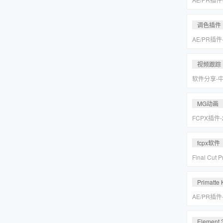
皮美颜调色插件
Suite v2
调色插件
AE/PR插
皮美颜调色插件
Suite v2
视频跟踪
软件分享-
专业摄像机
Mocha Pr
MG动画
FCPX插件
爆炸箭头元
fcpx软件
Final Cu
后期视频编
载
Primatte 
AE/PR插
人跟踪抠像
VFX Suite 
Element 