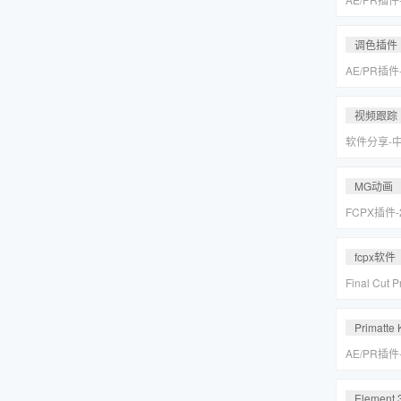
皮美颜调色插件
Suite v2
调色插件
AE/PR插
皮美颜调色插件
Suite v2
视频跟踪
软件分享-
专业摄像机
Mocha Pr
MG动画
FCPX插件
爆炸箭头元
fcpx软件
Final Cu
后期视频编
载
Primatte 
AE/PR插
人跟踪抠像
VFX Suite 
Element 