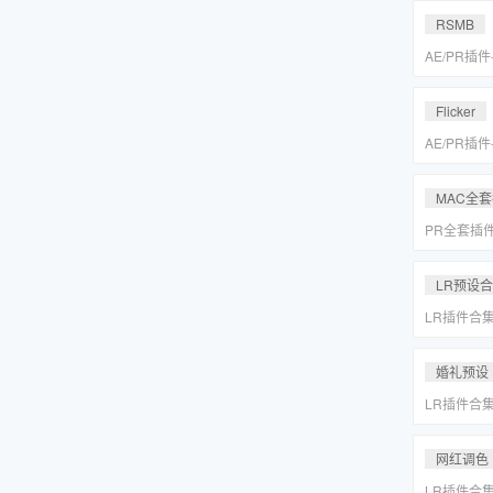
MAC一键
RSMB
AE/PR插
降噪去闪动
REVisionFX
Flicker
含Twixtor/
AE/PR插
降噪去闪动
REVisionFX
MAC全
含Twixtor/
PR全套插
更新「MA
LR预设
LR插件合
系小清新婚
Lightr
婚礼预设
LR插件合
系小清新婚
Lightr
网红调色
LR插件合