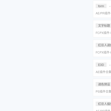
Suite 2023
form
×
AE/PR插
效套装Red Gi
2023 WI
文字标题
FCPX插件
旋转文字标题
红巨人调
FCPX插件
降噪磨皮美颜调
Suite 2023
E3D
×
AE插件合
抠像光效粒子E
装包
调色预设
PS插件合
皮网格抠图
红巨人插
AE/PR插