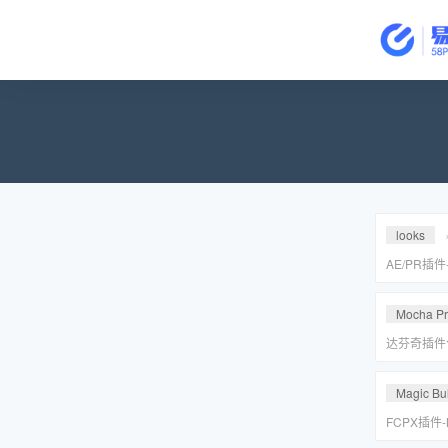
looks
AE/PR插
皮美颜调色插件
Suite v2
Mocha P
达芬奇插件
皮转场红巨
安装包
Magic Bul
FCPX插件
降噪磨皮美颜调