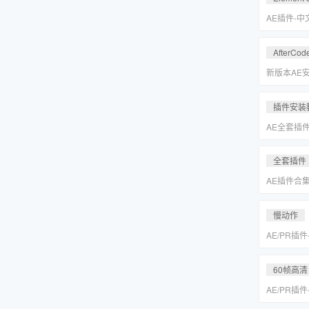
Keyer/Opt
AE插件-
型动画E3D插
2.2.3.2
AfterCod
Intel+M
Rosetta
新版本AE安装
别的解决方
插件安装
AE全套插
更新「MA
全套插件
AE插件合
抠像光效粒子E
装包
慢动作
AE/PR插
动作变速补帧插件
MAC一键
60帧高清
AE/PR插
动作变速补帧插件