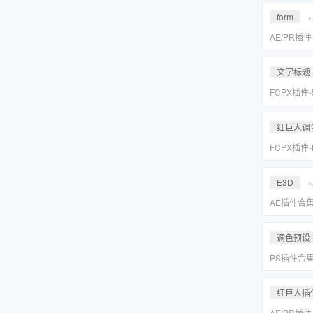
Suite 2023
form
×
AE/PR插
效套装Red Gi
2023 WI
文字标题
FCPX插件
旋转文字标题
红巨人调
FCPX插件
降噪磨皮美颜调
Suite 2023
E3D
×
AE插件合
抠像光效粒子E
装包
调色预设
PS插件合
皮网格抠图
红巨人插
AE/PR插