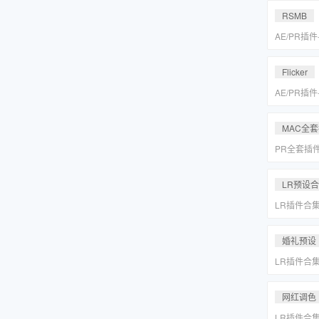
MAC一键
RSMB
AE/PR插
降噪去闪动
REVisionFX
Flicker
含Twixtor/
AE/PR插
降噪去闪动
REVisionFX
MAC全
含Twixtor/
PR全套插
更新「MA
LR预设
LR插件合
系小清新婚
Lightr
婚礼预设
LR插件合
系小清新婚
Lightr
网红调色
LR插件合