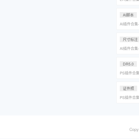
系小清新婚
Lightr
AI脚本
AI插件合集
分圆印前助手A
合集一键安
尺寸标注
AI插件合集
分圆印前助手A
合集一键安
DR5.0
PS插件合
皮网格抠图
证件照
PS插件合
皮网格抠图
Copy