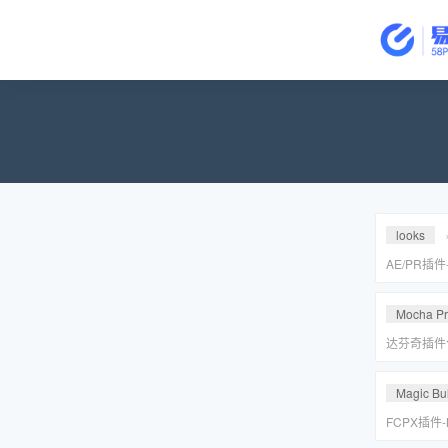
looks
AE/PR插
皮美颜调色插件
Suite v2
Mocha P
达芬奇插件
皮转场红巨
安装包
Magic Bul
FCPX插件
降噪磨皮美颜调