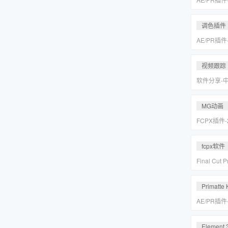
皮美颜调色插件
Suite v2
调色插件
AE/PR插
皮美颜调色插件
Suite v2
视频跟踪
软件分享-
专业摄像机
Mocha Pr
MG动画
FCPX插件
爆炸箭头元
fcpx软件
Final Cu
后期视频编
载
Primatte 
AE/PR插
人跟踪抠像
VFX Suite 
Element 