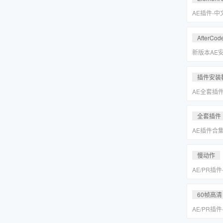
Keyer/Opt
AE插件-
型动画E3D插
2.2.3.2
AfterCod
Intel+M
Rosetta
新版本AE安装
别的解决方
插件安装
AE全套插
更新「MA
全套插件
AE插件合
抠像光效粒子E
装包
慢动作
AE/PR插
动作变速补帧插件
MAC一键
60帧高清
AE/PR插
动作变速补帧插件