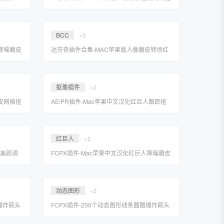
WIN一键安
图调色预设DR5一键安装包
BCC
×3
人降噪磨皮
达芬奇插件合集-MAC苹果版人像磨皮转场红
3.2.1
巨人调色蓝宝石/BCC一键安装包
抠像插件
×2
皮网格抠
AE/PR插件-Mac苹果中文汉化红巨人跟踪抠
像光效视觉特效一键安装包 VFX Suite
v2024.0 包含Primatte Keyer/Optical
Glow/Shadow等
红巨人
×2
皮美颜调
FCPX插件-Mac苹果中文汉化红巨人降噪磨皮
.0 WIN
美颜调色MBS Magic Bullet Suite 2023.2.1
动态图形
×2
爆炸箭头
FCPX插件-200个动态图形线条圆圈爆炸箭头
元素MG动画 第1季