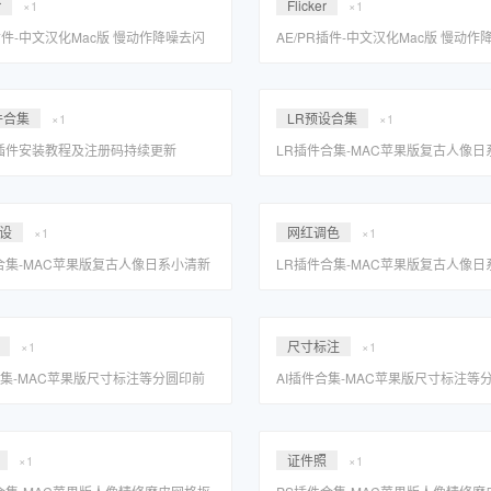
r
Flicker
×1
×1
R插件-中文汉化Mac版 慢动作降噪去闪
AE/PR插件-中文汉化Mac版 慢动作
套装 REVisionFX Effections
动态模糊视觉套装 REVisionFX Effect
.0.3 含Twixtor/Flicker/Noise/RSMB
Plus v20.0.3 含Twixtor/Flicker/Noi
等
件合集
LR预设合集
×1
×1
插件安装教程及注册码持续更新
LR插件合集-MAC苹果版复古人像日
系统」
婚礼黑金文艺网红Lightroom预设合
装包
设
网红调色
×1
×1
合集-MAC苹果版复古人像日系小清新
LR插件合集-MAC苹果版复古人像日
文艺网红Lightroom预设合集一键安
婚礼黑金文艺网红Lightroom预设合
装包
尺寸标注
×1
×1
合集-MAC苹果版尺寸标注等分圆印前
AI插件合集-MAC苹果版尺寸标注等
ute Graphics工具合集一键安装包
助手Astute Graphics工具合集一键
证件照
×1
×1