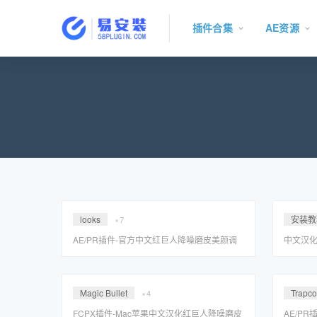
插件合集
AE资源
looks
安装教
×7
AE/PR插件-官方中文红巨人降噪磨皮美颜调
中文汉化红
色插件套装 Magic Bullet Suite v2024.0 WIN
V18.0
一键安装版
Magic Bullet
Trapc
×4
FCPX插件-Mac苹果中文汉化红巨人降噪磨皮
AE/P