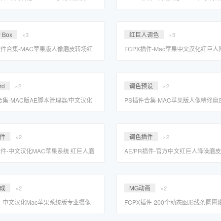
nt Trapcode Suite 2023 WIN一键安
Red Giant Trapcode Suite 2023 
装
y Box
红巨人调色
×3
×3
件合集-MAC苹果版人像磨皮转场红
FCPX插件-Mac苹果中文汉化红巨
蓝宝石/BCC一键安装包
美颜调色MBS Magic Bullet Suite 202
rd
调色预设
×2
×2
合集-MAC版AE脚本管理器/中文汉化
PS插件合集-MAC苹果版人像精修磨
FX预设库一键安装包
图调色预设DR5一键安装包
件
调色插件
×2
×2
R插件-中文汉化MAC苹果系统 红巨人磨
AE/PR插件-官方中文红巨人降噪磨
agic Bullet Suite 2024.0支持
色插件套装 Magic Bullet Suite v2024
+M1/M2/M3芯片原生汉化 含
一键安装版
olorista/Renoiser等
成
MG动画
×2
×2
-中文汉化Mac苹果系统版专业摄像
FCPX插件-200个动态图形线条圆圈
踪摩卡 Mocha Pro 2022 v9.5.1
元素MG动画 第1季
装包