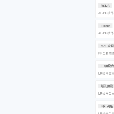
MAC一键
RSMB
AE/PR插
降噪去闪动
REVisionFX
Flicker
含Twixtor/
AE/PR插
降噪去闪动
REVisionFX
MAC全
含Twixtor/
PR全套插
更新「MA
LR预设
LR插件合
系小清新婚
Lightr
婚礼预设
LR插件合
系小清新婚
Lightr
网红调色
LR插件合