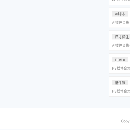
系小清新婚
Lightr
AI脚本
AI插件合集
分圆印前助手A
合集一键安
尺寸标注
AI插件合集
分圆印前助手A
合集一键安
DR5.0
PS插件合
皮网格抠图
证件照
PS插件合
皮网格抠图
Copy