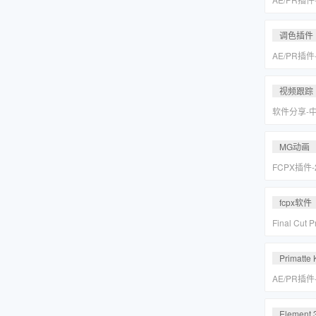
皮美颜调色插件
Suite v2
调色插件
AE/PR插
皮美颜调色插件
Suite v2
视频跟踪
软件分享-
专业摄像机
Mocha Pr
MG动画
FCPX插件
爆炸箭头元
fcpx软件
Final Cu
后期视频编
载
Primatte 
AE/PR插
人跟踪抠像
VFX Suite 
Element 