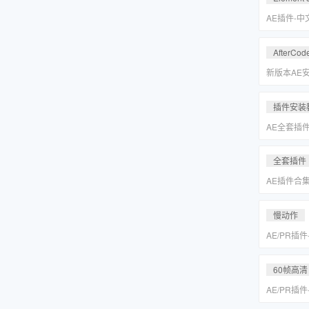
Keyer/Opt
AE插件-
型动画E3D插
2.2.3.2
AfterCod
Intel+M
Rosetta
新版本AE安装
别的解决方
插件安装
AE全套插
更新「MA
全套插件
AE插件合
抠像光效粒子E
装包
慢动作
AE/PR插
动作变速补帧插件
MAC一键
60帧高清
AE/PR插
动作变速补帧插件