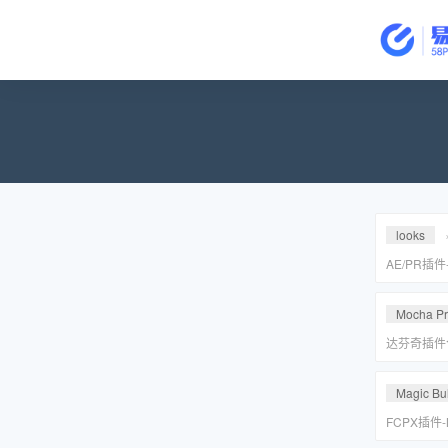
looks
AE/PR插
皮美颜调色插件
Suite v2
Mocha P
达芬奇插件
皮转场红巨
安装包
Magic Bul
FCPX插件
降噪磨皮美颜调