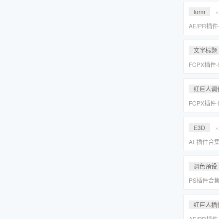
Suite 2023
form
×
AE/PR插
效套装Red Gi
2023 WI
文字标题
FCPX插件
旋转文字标题
红巨人调
FCPX插件
降噪磨皮美颜调
Suite 2023
E3D
×
AE插件合
抠像光效粒子E
装包
调色预设
PS插件合
皮网格抠图
红巨人插
AE/PR插