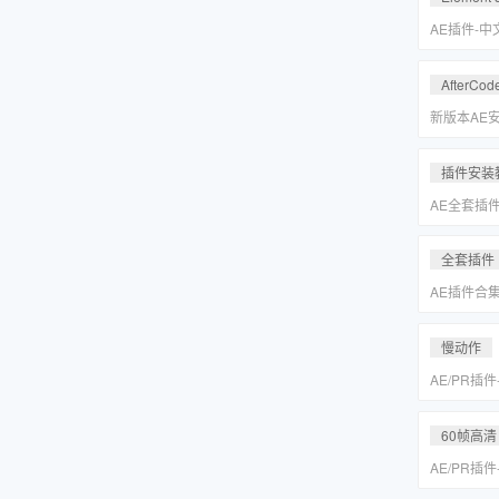
Keyer/Opt
AE插件-
型动画E3D插
2.2.3.2
AfterCod
Intel+M
Rosetta
新版本AE安装
别的解决方
插件安装
AE全套插
更新「MA
全套插件
AE插件合
抠像光效粒子E
装包
慢动作
AE/PR插
动作变速补帧插件
MAC一键
60帧高清
AE/PR插
动作变速补帧插件