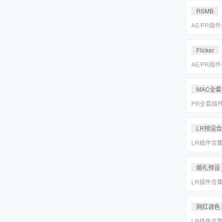
MAC一键
RSMB
AE/PR插
降噪去闪动
REVisionFX
Flicker
含Twixtor/
AE/PR插
降噪去闪动
REVisionFX
MAC全
含Twixtor/
PR全套插
更新「MA
LR预设
LR插件合
系小清新婚
Lightr
婚礼预设
LR插件合
系小清新婚
Lightr
网红调色
LR插件合