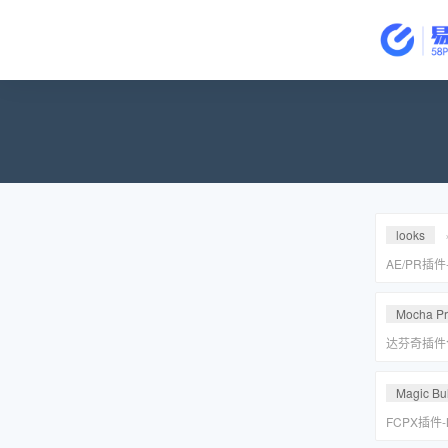
looks
AE/PR插
皮美颜调色插件
Suite v2
Mocha P
达芬奇插件
皮转场红巨
安装包
Magic Bul
FCPX插件
降噪磨皮美颜调