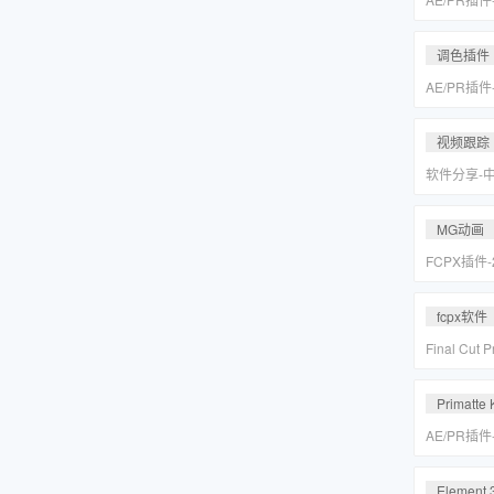
皮美颜调色插件
Suite v2
调色插件
AE/PR插
皮美颜调色插件
Suite v2
视频跟踪
软件分享-
专业摄像机
Mocha Pr
MG动画
FCPX插件
爆炸箭头元
fcpx软件
Final Cu
后期视频编
载
Primatte 
AE/PR插
人跟踪抠像
VFX Suite 
Element 