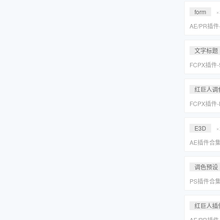
Suite 2023
form
×
AE/PR插
效套装Red Gi
2023 WI
文字标题
FCPX插件
旋转文字标题
红巨人调
FCPX插件
降噪磨皮美颜调
Suite 2023
E3D
×
AE插件合
抠像光效粒子E
装包
调色预设
PS插件合
皮网格抠图
红巨人插
AE/PR插