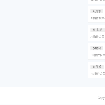
系小清新婚
Lightr
AI脚本
AI插件合集
分圆印前助手A
合集一键安
尺寸标注
AI插件合集
分圆印前助手A
合集一键安
DR5.0
PS插件合
皮网格抠图
证件照
PS插件合
皮网格抠图
Copy