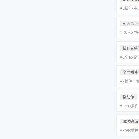
Keyer/Opt
AE插件-
型动画E3D插
2.2.3.2
AfterCod
Intel+M
Rosetta
新版本AE安装
别的解决方
插件安装
AE全套插
更新「MA
全套插件
AE插件合
抠像光效粒子E
装包
慢动作
AE/PR插
动作变速补帧插件
MAC一键
60帧高清
AE/PR插
动作变速补帧插件