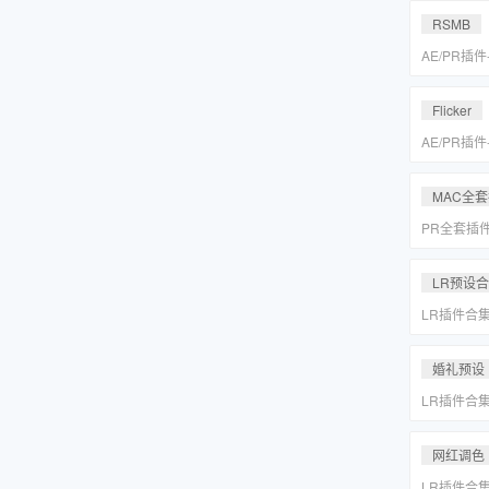
MAC一键
RSMB
AE/PR插
降噪去闪动
REVisionFX
Flicker
含Twixtor/
AE/PR插
降噪去闪动
REVisionFX
MAC全
含Twixtor/
PR全套插
更新「MA
LR预设
LR插件合
系小清新婚
Lightr
婚礼预设
LR插件合
系小清新婚
Lightr
网红调色
LR插件合