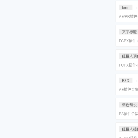
Suite 2023
form
×
AE/PR插
效套装Red Gi
2023 WI
文字标题
FCPX插件
旋转文字标题
红巨人调
FCPX插件
降噪磨皮美颜调
Suite 2023
E3D
×
AE插件合
抠像光效粒子E
装包
调色预设
PS插件合
皮网格抠图
红巨人插
AE/PR插