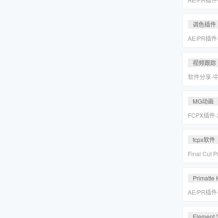
皮美颜调色插件
Suite v2
调色插件
AE/PR插
皮美颜调色插件
Suite v2
视频跟踪
软件分享-
专业摄像机
Mocha Pr
MG动画
FCPX插件
爆炸箭头元
fcpx软件
Final Cu
后期视频编
载
Primatte 
AE/PR插
人跟踪抠像
VFX Suite 
Element 