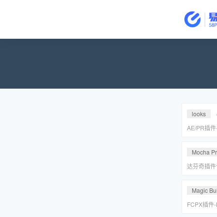
looks
AE/PR插
皮美颜调色插件
Suite v2
Mocha P
达芬奇插件
皮转场红巨
安装包
Magic Bul
FCPX插件
降噪磨皮美颜调