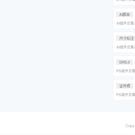
系小清新婚
Lightr
AI脚本
AI插件合集
分圆印前助手A
合集一键安
尺寸标注
AI插件合集
分圆印前助手A
合集一键安
DR5.0
PS插件合
皮网格抠图
证件照
PS插件合
皮网格抠图
Copy