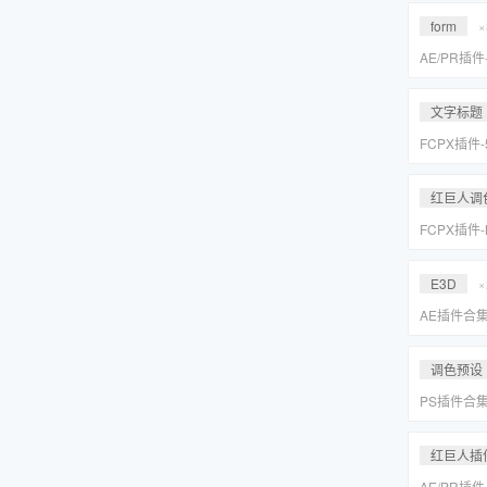
Suite 2023
form
×
AE/PR插
效套装Red Gi
2023 WI
文字标题
FCPX插件
旋转文字标题
红巨人调
FCPX插件
降噪磨皮美颜调
Suite 2023
E3D
×
AE插件合
抠像光效粒子E
装包
调色预设
PS插件合
皮网格抠图
红巨人插
AE/PR插