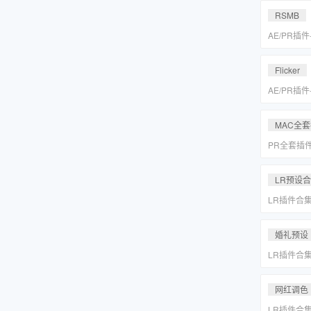
MAC一键
RSMB
AE/PR插
降噪去闪动
REVisionFX
Flicker
含Twixtor/
AE/PR插
降噪去闪动
REVisionFX
MAC全
含Twixtor/
PR全套插
更新「MA
LR预设
LR插件合
系小清新婚
Lightr
婚礼预设
LR插件合
系小清新婚
Lightr
网红调色
LR插件合