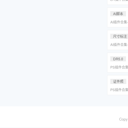
系小清新婚
Lightr
AI脚本
AI插件合集
分圆印前助手A
合集一键安
尺寸标注
AI插件合集
分圆印前助手A
合集一键安
DR5.0
PS插件合
皮网格抠图
证件照
PS插件合
皮网格抠图
Copy