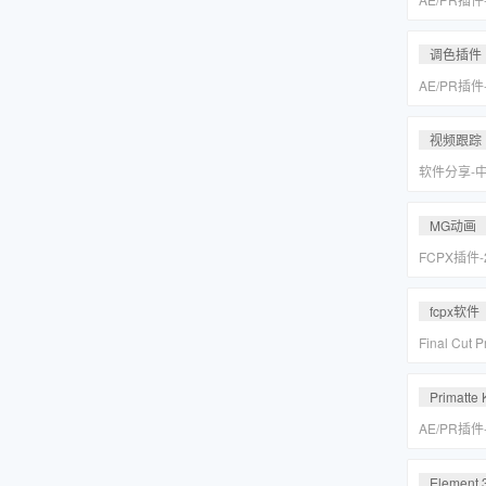
皮美颜调色插件
Suite v2
调色插件
AE/PR插
皮美颜调色插件
Suite v2
视频跟踪
软件分享-
专业摄像机
Mocha Pr
MG动画
FCPX插件
爆炸箭头元
fcpx软件
Final Cu
后期视频编
载
Primatte 
AE/PR插
人跟踪抠像
VFX Suite 
Element 