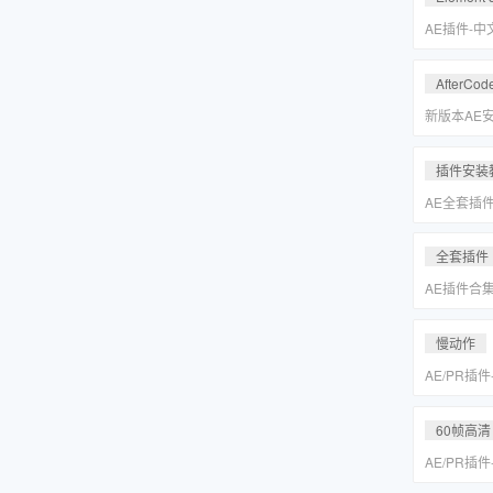
Keyer/Opt
AE插件-
型动画E3D插
2.2.3.2
AfterCod
Intel+M
Rosetta
新版本AE安装
别的解决方
插件安装
AE全套插
更新「MA
全套插件
AE插件合
抠像光效粒子E
装包
慢动作
AE/PR插
动作变速补帧插件
MAC一键
60帧高清
AE/PR插
动作变速补帧插件