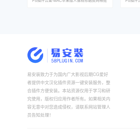
PS插件合集-MAC苹果版人像精修磨皮网格抠
PS插件
图调色预设DR5一键安装包
图调色预
易安装致力于为国内广大影视后期CG爱好
者提供中文汉化插件资源一键安装服务，整
合插件方便安装。本站资源仅用于学习和研
究使用，版权归应用作者所有。如果相关内
容无意中对您造成侵权，请联系网站管理人
员告知处理！