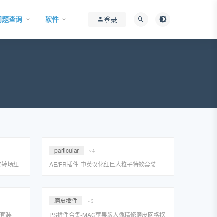
问题查询
软件
登录
particular
×4
皮转场红
AE/PR插件-中英汉化红巨人粒子特效套装
Red Giant Trapcode Suite 2023 WIN一键安
装
磨皮插件
×3
效套装
PS插件合集-MAC苹果版人像精修磨皮网格抠