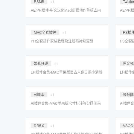
RSMB
Twixto
×1
AE/PR插件-中文汉化Mac版 慢动作降噪去闪
AE/P
动态模糊视觉套装 REVisionFX Effections
动态模糊视觉
Plus v20.0.3 含Twixtor/Flicker/Noise/RSMB
Plus v20
等
等
MAC全套插件
PS插
×1
PR全套插件安装教程及注册码持续更新
PS全套
「MAC系统」
「MAC
婚礼预设
黑金预
×1
LR插件合集-MAC苹果版复古人像日系小清新
LR插件
婚礼黑金文艺网红Lightroom预设合集一键安
婚礼黑金
装包
装包
AI脚本
等分圆
×1
AI插件合集-MAC苹果版尺寸标注等分圆印前
AI插件
助手Astute Graphics工具合集一键安装包
助手Ast
DR5.0
VSCO
×1