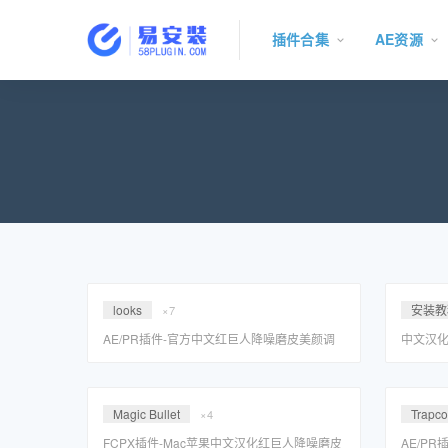
插件合集
AE资源
looks
安装教
×7
AE/PR插件-官方中文红巨人降噪磨皮美颜调
中文汉化红
色插件套装 Magic Bullet Suite v2024.0 WIN
V18.0
一键安装版
Magic Bullet
Trapc
×4
FCPX插件-Mac苹果中文汉化红巨人降噪磨皮
AE/P