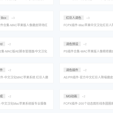
nt Trapcode Suite 2023 WIN一键安
Red Giant Trapcode Suite 2023 
装
y Box
红巨人调色
×3
×3
件合集-MAC苹果版人像磨皮转场红
FCPX插件-Mac苹果中文汉化红巨
蓝宝石/BCC一键安装包
美颜调色MBS Magic Bullet Suite 202
rd
调色预设
×2
×2
合集-MAC版AE脚本管理器/中文汉化
PS插件合集-MAC苹果版人像精修磨
FX预设库一键安装包
图调色预设DR5一键安装包
件
调色插件
×2
×2
R插件-中文汉化MAC苹果系统 红巨人磨
AE/PR插件-官方中文红巨人降噪磨
agic Bullet Suite 2024.0支持
色插件套装 Magic Bullet Suite v2024
+M1/M2/M3芯片原生汉化 含
一键安装版
olorista/Renoiser等
成
MG动画
×2
×2
-中文汉化Mac苹果系统版专业摄像
FCPX插件-200个动态图形线条圆圈
踪摩卡 Mocha Pro 2022 v9.5.1
元素MG动画 第1季
装包