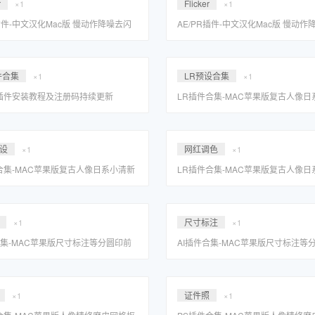
r
Flicker
×1
×1
R插件-中文汉化Mac版 慢动作降噪去闪
AE/PR插件-中文汉化Mac版 慢动作
套装 REVisionFX Effections
动态模糊视觉套装 REVisionFX Effect
.0.3 含Twixtor/Flicker/Noise/RSMB
Plus v20.0.3 含Twixtor/Flicker/Noi
等
件合集
LR预设合集
×1
×1
插件安装教程及注册码持续更新
LR插件合集-MAC苹果版复古人像日
系统」
婚礼黑金文艺网红Lightroom预设合
装包
设
网红调色
×1
×1
合集-MAC苹果版复古人像日系小清新
LR插件合集-MAC苹果版复古人像日
文艺网红Lightroom预设合集一键安
婚礼黑金文艺网红Lightroom预设合
装包
尺寸标注
×1
×1
合集-MAC苹果版尺寸标注等分圆印前
AI插件合集-MAC苹果版尺寸标注等
ute Graphics工具合集一键安装包
助手Astute Graphics工具合集一键
证件照
×1
×1