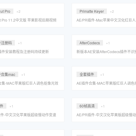
Cut Pro
Primatte Keyer
×2
×2
Cut Pro 11.2中文版 苹果影视后期视频
AE/PR插件-Mac苹果中文汉化红巨
FCPX软件 免费下载
像光效视觉特效一键安装包 VFX Suit
v2024.0 包含Primatte Keyer/Optical
Glow/Shadow等
件注册码
AfterCodecs
×1
×1
插件安装教程及注册码持续更新
新版本AE安装AfterCodecs插件不
系统」
方案「WIN系统」
件合集mac
全套插件
×1
×1
合集-MAC苹果版红巨人调色抠像光效
AE插件合集-MAC苹果版红巨人调色
/Trapcode一键安装包
粒子E3D/Trapcode一键安装包
件
60帧高清
×1
×1
R插件-中文汉化苹果版超级慢动作变速
AE/PR插件-中文汉化苹果版超级慢
wixtor Pro 7.2.0 MAC一键安装包
补帧插件 Twixtor Pro 7.2.0 MAC