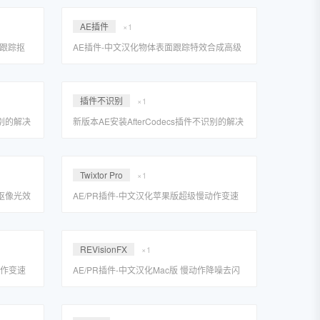
AE插件
×1
人跟踪抠
AE插件-中文汉化物体表面跟踪特效合成高级
e
工具 Lockdown v3.0.1 Win一键安装
插件不识别
×1
识别的解决
新版本AE安装AfterCodecs插件不识别的解决
方案「WIN系统」
Twixtor Pro
×1
抠像光效
AE/PR插件-中文汉化苹果版超级慢动作变速
补帧插件 Twixtor Pro 7.2.0 MAC一键安装包
REVisionFX
×1
动作变速
AE/PR插件-中文汉化Mac版 慢动作降噪去闪
一键安装包
动态模糊视觉套装 REVisionFX Effections
Plus v20.0.3 含Twixtor/Flicker/Noise/RSMB
等