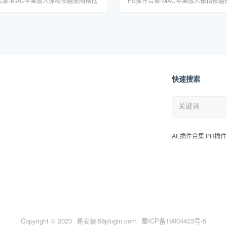
合集-MAC苹果版人像精修磨皮网格抠
PS插件合集-MAC苹果版人像精修磨
设DR5一键安装包
图调色预设DR5一键安装包
快速搜索
AE插件合集 PR插件
Copyright © 2023
易安装|58plugin.com
蜀ICP备19004423号-5