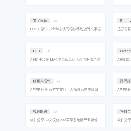
美颜调色MBS Magic Bullet Suite 2023.2.1
Red Gia
装
文字标题
Beaut
×3
FCPX插件-50个动态快闪缩放移动旋转文字标
达芬奇插
题转场预设 支持M1/M2
巨人调色
E3D
Overlo
×2
AE插件合集-MAC苹果版红巨人调色抠像光效
AE脚本
粒子E3D/Trapcode一键安装包
扩展RT
红巨人插件
降噪插
×2
AE/PR插件-官方中文红巨人降噪磨皮美颜调
AE/P
色插件套装 Magic Bullet Suite v2024.0 WIN
皮调色插件M
一键安装版
Intel 
looks/C
视频跟踪
特效合
×2
软件分享-中文汉化Mac苹果系统版专业摄像
软件分享
机反求视频跟踪摩卡 Mocha Pro 2022 v9.5.1
机反求视频跟
一键安装包
一键安