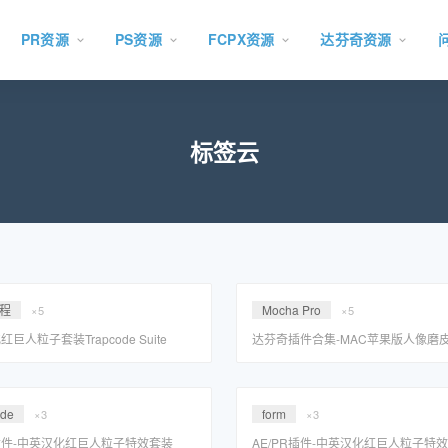
PR资源
PS资源
FCPX资源
达芬奇资源
标签云
程
Mocha Pro
×5
×5
巨人粒子套装Trapcode Suite
达芬奇插件合集-MAC苹果版人像磨
.0安装教程「WIN系统」
巨人调色蓝宝石/BCC一键安装包
ode
form
×3
×3
R插件-中英汉化红巨人粒子特效套装
AE/PR插件-中英汉化红巨人粒子特