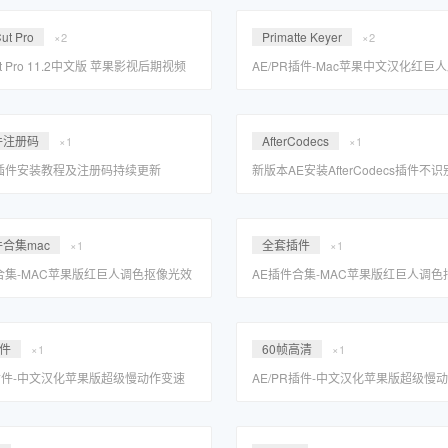
Cut Pro
Primatte Keyer
×2
×2
Cut Pro 11.2中文版 苹果影视后期视频
AE/PR插件-Mac苹果中文汉化红巨
FCPX软件 免费下载
像光效视觉特效一键安装包 VFX Suit
v2024.0 包含Primatte Keyer/Optical
Glow/Shadow等
件注册码
AfterCodecs
×1
×1
插件安装教程及注册码持续更新
新版本AE安装AfterCodecs插件不
系统」
方案「WIN系统」
件合集mac
全套插件
×1
×1
合集-MAC苹果版红巨人调色抠像光效
AE插件合集-MAC苹果版红巨人调色
/Trapcode一键安装包
粒子E3D/Trapcode一键安装包
件
60帧高清
×1
×1
R插件-中文汉化苹果版超级慢动作变速
AE/PR插件-中文汉化苹果版超级慢
wixtor Pro 7.2.0 MAC一键安装包
补帧插件 Twixtor Pro 7.2.0 MAC