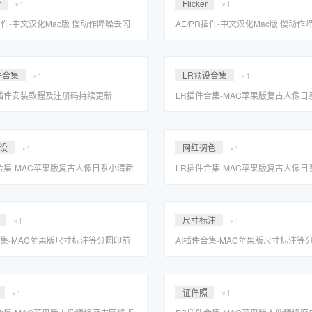
r
Flicker
×1
×1
R插件-中文汉化Mac版 慢动作降噪去闪
AE/PR插件-中文汉化Mac版 慢动作
套装 REVisionFX Effections
动态模糊视觉套装 REVisionFX Effect
.0.3 含Twixtor/Flicker/Noise/RSMB
Plus v20.0.3 含Twixtor/Flicker/Noi
等
件合集
LR预设合集
×1
×1
插件安装教程及注册码持续更新
LR插件合集-MAC苹果版复古人像日
系统」
婚礼黑金文艺网红Lightroom预设合
装包
设
网红调色
×1
×1
合集-MAC苹果版复古人像日系小清新
LR插件合集-MAC苹果版复古人像日
文艺网红Lightroom预设合集一键安
婚礼黑金文艺网红Lightroom预设合
装包
尺寸标注
×1
×1
合集-MAC苹果版尺寸标注等分圆印前
AI插件合集-MAC苹果版尺寸标注等
ute Graphics工具合集一键安装包
助手Astute Graphics工具合集一键
证件照
×1
×1