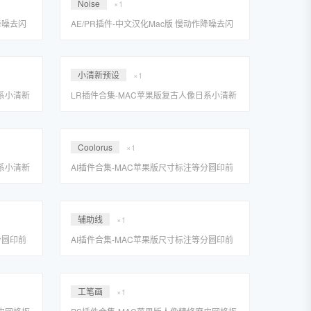
Noise
×1
降噪去闪
AE/PR插件-中文汉化Mac版 慢动作降噪去闪
ions
动态模糊视觉套装 REVisionFX Effections
se/RSMB
Plus v20.0.3 含Twixtor/Flicker/Noise/RSMB
等
小清新预设
×1
系小清新
LR插件合集-MAC苹果版复古人像日系小清新
集一键安
婚礼黑金文艺网红Lightroom预设合集一键安
装包
Coolorus
×1
系小清新
AI插件合集-MAC苹果版尺寸标注等分圆印前
集一键安
助手Astute Graphics工具合集一键安装包
辅助线
×1
分圆印前
AI插件合集-MAC苹果版尺寸标注等分圆印前
安装包
助手Astute Graphics工具合集一键安装包
工笔画
×1