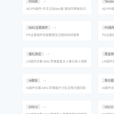
RSMB
Twixto
×1
AE/PR插件-中文汉化Mac版 慢动作降噪去闪
AE/P
动态模糊视觉套装 REVisionFX Effections
动态模糊视觉
Plus v20.0.3 含Twixtor/Flicker/Noise/RSMB
Plus v20
等
等
MAC全套插件
PS插
×1
PR全套插件安装教程及注册码持续更新
PS全套
「MAC系统」
「MAC
婚礼预设
黑金预
×1
LR插件合集-MAC苹果版复古人像日系小清新
LR插件
婚礼黑金文艺网红Lightroom预设合集一键安
婚礼黑金
装包
装包
AI脚本
等分圆
×1
AI插件合集-MAC苹果版尺寸标注等分圆印前
AI插件
助手Astute Graphics工具合集一键安装包
助手Ast
DR5.0
VSCO
×1