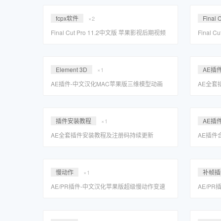
fcpx软件
Final 
×2
Final Cut Pro 11.2中文版 苹果影视后期视频
Final 
编辑剪辑FCPX软件 免费下载
编辑剪辑
Element 3D
AE插
×1
AE插件-中文汉化MAC苹果版三维模型动画
AE全套
E3D插件Element 3D 2.2.3.2190 一键安装包
「MAC
支持Intel+M1/M2原生汉化无需转译Rosetta
插件安装教程
AE插
×1
AE全套插件安装教程及注册码持续更新
AE插件
「MAC系统」
粒子E3D
慢动作
补帧插
×1
AE/PR插件-中文汉化苹果版超级慢动作变速
AE/P
补帧插件 Twixtor Pro 7.2.0 MAC一键安装包
补帧插件 T