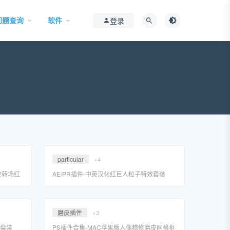
问题查询
软件
登录
particular
×4
皮转场红
AE/PR插件-中英汉化红巨人粒子特效套装
Red Giant Trapcode Suite 2023 WIN一键安
装
磨皮插件
×3
效套装
PS插件合集-MAC苹果版人像精修磨皮网格抠