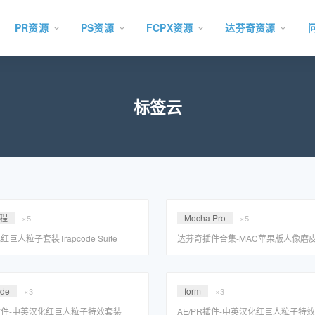
PR资源
PS资源
FCPX资源
达芬奇资源
标签云
程
Mocha Pro
×5
×5
巨人粒子套装Trapcode Suite
达芬奇插件合集-MAC苹果版人像磨
.0安装教程「WIN系统」
巨人调色蓝宝石/BCC一键安装包
ode
form
×3
×3
R插件-中英汉化红巨人粒子特效套装
AE/PR插件-中英汉化红巨人粒子特