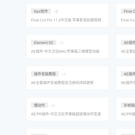
fcpx软件
Final 
×2
Final Cut Pro 11.2中文版 苹果影视后期视频
Final 
编辑剪辑FCPX软件 免费下载
编辑剪辑
Element 3D
AE插
×1
AE插件-中文汉化MAC苹果版三维模型动画
AE全套
E3D插件Element 3D 2.2.3.2190 一键安装包
「MAC
支持Intel+M1/M2原生汉化无需转译Rosetta
插件安装教程
AE插
×1
AE全套插件安装教程及注册码持续更新
AE插件
「MAC系统」
粒子E3D
慢动作
补帧插
×1
AE/PR插件-中文汉化苹果版超级慢动作变速
AE/P
补帧插件 Twixtor Pro 7.2.0 MAC一键安装包
补帧插件 T