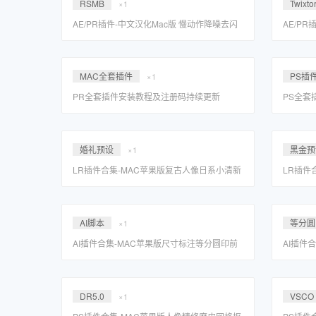
RSMB
Twixto
×1
AE/PR插件-中文汉化Mac版 慢动作降噪去闪
AE/P
动态模糊视觉套装 REVisionFX Effections
动态模糊视觉
Plus v20.0.3 含Twixtor/Flicker/Noise/RSMB
Plus v20
等
等
MAC全套插件
PS插
×1
PR全套插件安装教程及注册码持续更新
PS全套
「MAC系统」
「MAC
婚礼预设
黑金预
×1
LR插件合集-MAC苹果版复古人像日系小清新
LR插件
婚礼黑金文艺网红Lightroom预设合集一键安
婚礼黑金
装包
装包
AI脚本
等分圆
×1
AI插件合集-MAC苹果版尺寸标注等分圆印前
AI插件
助手Astute Graphics工具合集一键安装包
助手Ast
DR5.0
VSCO
×1