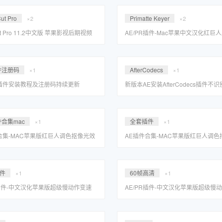
Cut Pro
Primatte Keyer
×2
×2
Cut Pro 11.2中文版 苹果影视后期视频
AE/PR插件-Mac苹果中文汉化红巨
FCPX软件 免费下载
像光效视觉特效一键安装包 VFX Suit
v2024.0 包含Primatte Keyer/Optical
Glow/Shadow等
件注册码
AfterCodecs
×1
×1
插件安装教程及注册码持续更新
新版本AE安装AfterCodecs插件不
系统」
方案「WIN系统」
件合集mac
全套插件
×1
×1
合集-MAC苹果版红巨人调色抠像光效
AE插件合集-MAC苹果版红巨人调色
/Trapcode一键安装包
粒子E3D/Trapcode一键安装包
件
60帧高清
×1
×1
R插件-中文汉化苹果版超级慢动作变速
AE/PR插件-中文汉化苹果版超级慢
wixtor Pro 7.2.0 MAC一键安装包
补帧插件 Twixtor Pro 7.2.0 MAC