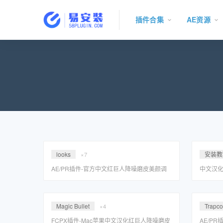
插件合集
AE资源
looks
安装教
×7
AE/PR插件-官方中文红巨人降噪磨皮美颜调
中文汉化红
色插件套装 Magic Bullet Suite v2024.0 WIN
V18.0
一键安装版
Magic Bullet
Trapc
×4
FCPX插件-Mac苹果中文汉化红巨人降噪磨皮
AE/P