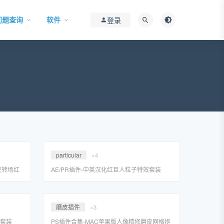
问题查询
软件
登录
particular
×4
皮转场红
AE/PR插件-中英汉化红巨人粒子特效套装
Red Giant Trapcode Suite 2023 WIN一键安
装
磨皮插件
×3
效套装
PS插件合集-MAC苹果版人像精修磨皮网格抠