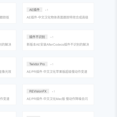
AE插件
×1
人跟踪抠
AE插件-中文汉化物体表面跟踪特效合成高级
e
工具 Lockdown v3.0.1 Win一键安装
插件不识别
×1
识别的解决
新版本AE安装AfterCodecs插件不识别的解决
方案「WIN系统」
Twixtor Pro
×1
抠像光效
AE/PR插件-中文汉化苹果版超级慢动作变速
补帧插件 Twixtor Pro 7.2.0 MAC一键安装包
REVisionFX
×1
动作变速
AE/PR插件-中文汉化Mac版 慢动作降噪去闪
一键安装包
动态模糊视觉套装 REVisionFX Effections
Plus v20.0.3 含Twixtor/Flicker/Noise/RSMB
等