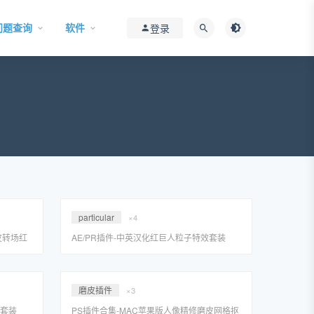
问题查询
软件
登录
particular
×4
皮转场红
AE/PR插件-中英汉化红巨人粒子特效套装
Red Giant Trapcode Suite 2023 WIN一键安
装
磨皮插件
×3
效套装
PS插件合集-MAC苹果版人像精修磨皮网格抠