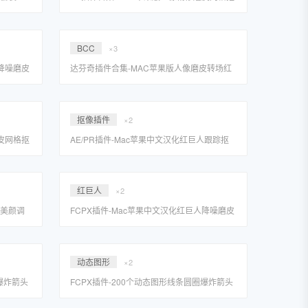
WIN一键安
图调色预设DR5一键安装包
BCC
×3
人降噪磨皮
达芬奇插件合集-MAC苹果版人像磨皮转场红
3.2.1
巨人调色蓝宝石/BCC一键安装包
抠像插件
×2
皮网格抠
AE/PR插件-Mac苹果中文汉化红巨人跟踪抠
像光效视觉特效一键安装包 VFX Suite
v2024.0 包含Primatte Keyer/Optical
Glow/Shadow等
红巨人
×2
皮美颜调
FCPX插件-Mac苹果中文汉化红巨人降噪磨皮
.0 WIN
美颜调色MBS Magic Bullet Suite 2023.2.1
动态图形
×2
爆炸箭头
FCPX插件-200个动态图形线条圆圈爆炸箭头
元素MG动画 第1季