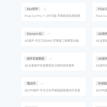
fcpx软件
Final 
×2
Final Cut Pro 11.2中文版 苹果影视后期视频
Final 
编辑剪辑FCPX软件 免费下载
编辑剪辑
Element 3D
AE插
×1
AE插件-中文汉化MAC苹果版三维模型动画
AE全套
E3D插件Element 3D 2.2.3.2190 一键安装包
「MAC
支持Intel+M1/M2原生汉化无需转译Rosetta
插件安装教程
AE插
×1
AE全套插件安装教程及注册码持续更新
AE插件
「MAC系统」
粒子E3D
慢动作
补帧插
×1
AE/PR插件-中文汉化苹果版超级慢动作变速
AE/P
补帧插件 Twixtor Pro 7.2.0 MAC一键安装包
补帧插件 T