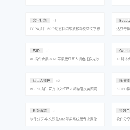
美颜调色MBS Magic Bullet Suite 2023.2.1
Red Gia
装
文字标题
Beaut
×3
FCPX插件-50个动态快闪缩放移动旋转文字标
达芬奇插
题转场预设 支持M1/M2
巨人调色
E3D
Overlo
×2
AE插件合集-MAC苹果版红巨人调色抠像光效
AE脚本
粒子E3D/Trapcode一键安装包
扩展RT
红巨人插件
降噪插
×2
AE/PR插件-官方中文红巨人降噪磨皮美颜调
AE/P
色插件套装 Magic Bullet Suite v2024.0 WIN
皮调色插件M
一键安装版
Intel 
looks/C
视频跟踪
特效合
×2
软件分享-中文汉化Mac苹果系统版专业摄像
软件分享
机反求视频跟踪摩卡 Mocha Pro 2022 v9.5.1
机反求视频跟
一键安装包
一键安