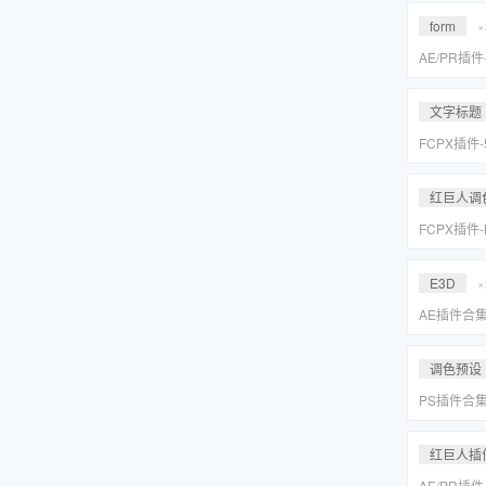
Suite 2023
form
×
AE/PR插
效套装Red Gi
2023 WI
文字标题
FCPX插件
旋转文字标题
红巨人调
FCPX插件
降噪磨皮美颜调
Suite 2023
E3D
×
AE插件合
抠像光效粒子E
装包
调色预设
PS插件合
皮网格抠图
红巨人插
AE/PR插