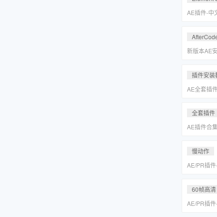
Keyer/Opt
AE插件-
型动画E3D插
2.2.3.2
AfterCod
Intel+M
Rosetta
新版本AE安装
别的解决方
插件安装
AE全套插
更新「MA
全套插件
AE插件合
抠像光效粒子E
装包
慢动作
AE/PR插
动作变速补帧插件
MAC一键
60帧高清
AE/PR插
动作变速补帧插件