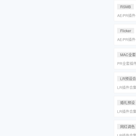
MAC一键
RSMB
AE/PR插
降噪去闪动
REVisionFX
Flicker
含Twixtor/
AE/PR插
降噪去闪动
REVisionFX
MAC全
含Twixtor/
PR全套插
更新「MA
LR预设
LR插件合
系小清新婚
Lightr
婚礼预设
LR插件合
系小清新婚
Lightr
网红调色
LR插件合