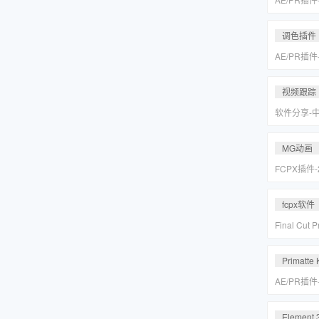
皮美颜调色插件
Suite v2
调色插件
AE/PR插
皮美颜调色插件
Suite v2
视频跟踪
软件分享-
专业摄像机
Mocha Pr
MG动画
FCPX插件
爆炸箭头元
fcpx软件
Final Cu
后期视频编
载
Primatte 
AE/PR插
人跟踪抠像
VFX Suite 
Element 