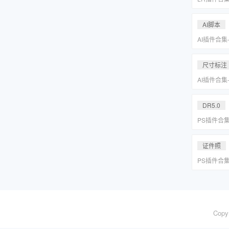
系小清新婚
Lightr
AI脚本
AI插件合集
分圆印前助手A
合集一键安
尺寸标注
AI插件合集
分圆印前助手A
合集一键安
DR5.0
PS插件合
皮网格抠图
证件照
PS插件合
皮网格抠图
Copy