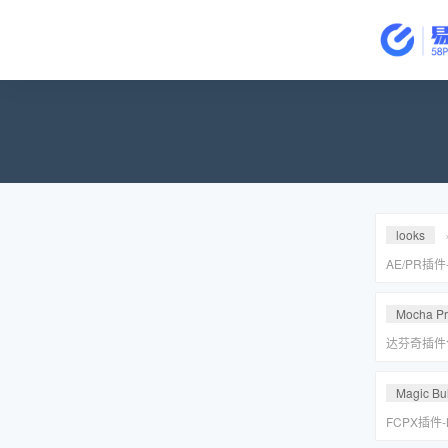
looks
AE/PR插
皮美颜调色插件
Suite v2
Mocha P
达芬奇插件
皮转场红巨
安装包
Magic Bul
FCPX插件
降噪磨皮美颜调