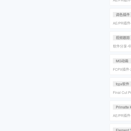
皮美颜调色插件
Suite v2
调色插件
AE/PR插
皮美颜调色插件
Suite v2
视频跟踪
软件分享-
专业摄像机
Mocha Pr
MG动画
FCPX插件
爆炸箭头元
fcpx软件
Final Cu
后期视频编
载
Primatte 
AE/PR插
人跟踪抠像
VFX Suite 
Element 