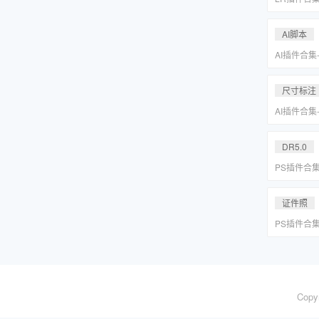
系小清新婚
Lightr
AI脚本
AI插件合集
分圆印前助手A
合集一键安
尺寸标注
AI插件合集
分圆印前助手A
合集一键安
DR5.0
PS插件合
皮网格抠图
证件照
PS插件合
皮网格抠图
Copy