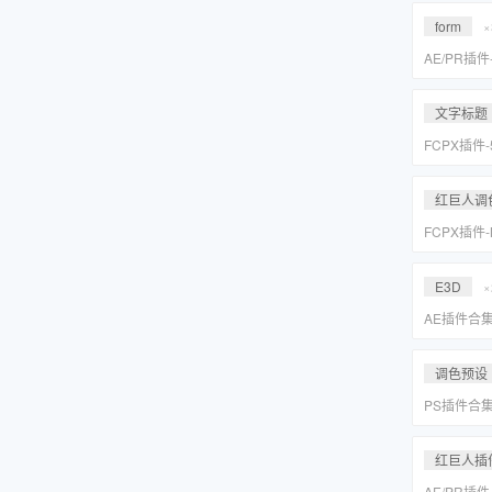
Suite 2023
form
×
AE/PR插
效套装Red Gi
2023 WI
文字标题
FCPX插件
旋转文字标题
红巨人调
FCPX插件
降噪磨皮美颜调
Suite 2023
E3D
×
AE插件合
抠像光效粒子E
装包
调色预设
PS插件合
皮网格抠图
红巨人插
AE/PR插