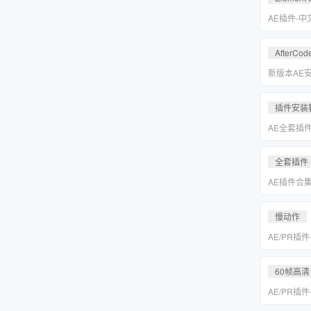
Keyer/Opt
AE插件-
型动画E3D插
2.2.3.2
AfterCod
Intel+M
Rosetta
新版本AE安装
别的解决方
插件安装
AE全套插
更新「MA
全套插件
AE插件合
抠像光效粒子E
装包
慢动作
AE/PR插
动作变速补帧插件
MAC一键
60帧高清
AE/PR插
动作变速补帧插件