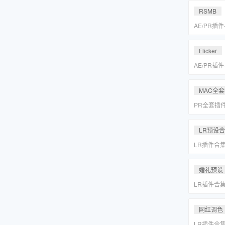
MAC一键
RSMB
AE/PR插
降噪去闪动
REVisionFX
Flicker
含Twixtor/
AE/PR插
降噪去闪动
REVisionFX
MAC全
含Twixtor/
PR全套插
更新「MA
LR预设
LR插件合
系小清新婚
Lightr
婚礼预设
LR插件合
系小清新婚
Lightr
网红调色
LR插件合