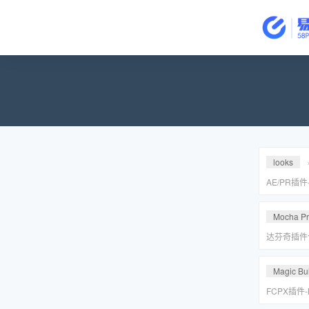
looks
AE/PR插
皮美颜调色插件
Suite v2
Mocha P
达芬奇插件
皮转场红巨
安装包
Magic Bul
FCPX插件
降噪磨皮美颜调