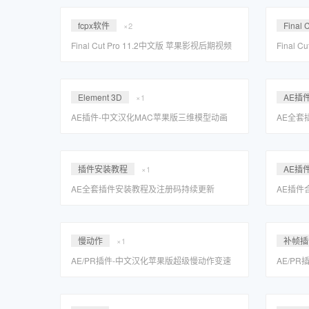
fcpx软件
Final 
×2
Final Cut Pro 11.2中文版 苹果影视后期视频
Final 
编辑剪辑FCPX软件 免费下载
编辑剪辑
Element 3D
AE插
×1
AE插件-中文汉化MAC苹果版三维模型动画
AE全套
E3D插件Element 3D 2.2.3.2190 一键安装包
「MAC
支持Intel+M1/M2原生汉化无需转译Rosetta
插件安装教程
AE插
×1
AE全套插件安装教程及注册码持续更新
AE插件
「MAC系统」
粒子E3D
慢动作
补帧插
×1
AE/PR插件-中文汉化苹果版超级慢动作变速
AE/P
补帧插件 Twixtor Pro 7.2.0 MAC一键安装包
补帧插件 T