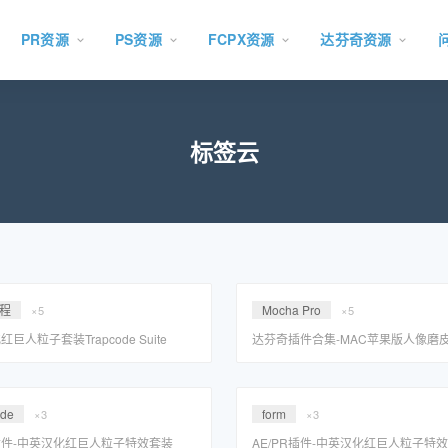
PR资源
PS资源
FCPX资源
达芬奇资源
标签云
程
Mocha Pro
×5
×5
巨人粒子套装Trapcode Suite
达芬奇插件合集-MAC苹果版人像磨
.0安装教程「WIN系统」
巨人调色蓝宝石/BCC一键安装包
ode
form
×3
×3
R插件-中英汉化红巨人粒子特效套装
AE/PR插件-中英汉化红巨人粒子特