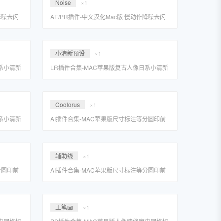
Noise
×1
降噪去闪
AE/PR插件-中文汉化Mac版 慢动作降噪去闪
ions
动态模糊视觉套装 REVisionFX Effections
se/RSMB
Plus v20.0.3 含Twixtor/Flicker/Noise/RSMB
等
小清新预设
×1
系小清新
LR插件合集-MAC苹果版复古人像日系小清新
集一键安
婚礼黑金文艺网红Lightroom预设合集一键安
装包
Coolorus
×1
系小清新
AI插件合集-MAC苹果版尺寸标注等分圆印前
集一键安
助手Astute Graphics工具合集一键安装包
辅助线
×1
分圆印前
AI插件合集-MAC苹果版尺寸标注等分圆印前
安装包
助手Astute Graphics工具合集一键安装包
工笔画
×1