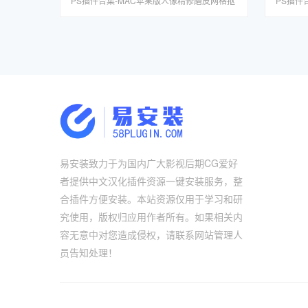
PS插件合集-MAC苹果版人像精修磨皮网格抠
PS插件
图调色预设DR5一键安装包
图调色预
易安装致力于为国内广大影视后期CG爱好
者提供中文汉化插件资源一键安装服务，整
合插件方便安装。本站资源仅用于学习和研
究使用，版权归应用作者所有。如果相关内
容无意中对您造成侵权，请联系网站管理人
员告知处理！