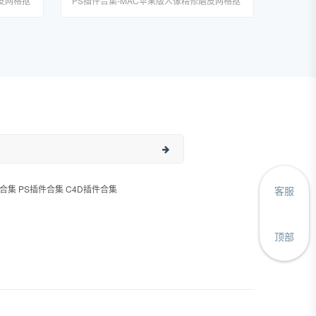
皮网格抠
PS插件合集-MAC苹果版人像精修磨皮网格抠
图调色预设DR5一键安装包
合集 PS插件合集 C4D插件合集
客服
顶部