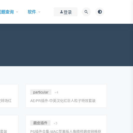
问题查询
软件
登录
particular
×4
皮转场红
AE/PR插件-中英汉化红巨人粒子特效套装
Red Giant Trapcode Suite 2023 WIN一键安
装
磨皮插件
×3
效套装
PS插件合集-MAC苹果版人像精修磨皮网格抠