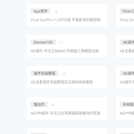
fcpx软件
Final 
×2
Final Cut Pro 11.2中文版 苹果影视后期视频
Final 
编辑剪辑FCPX软件 免费下载
编辑剪辑
Element 3D
AE插
×1
AE插件-中文汉化MAC苹果版三维模型动画
AE全套
E3D插件Element 3D 2.2.3.2190 一键安装包
「MAC
支持Intel+M1/M2原生汉化无需转译Rosetta
插件安装教程
AE插
×1
AE全套插件安装教程及注册码持续更新
AE插件
「MAC系统」
粒子E3D
慢动作
补帧插
×1
AE/PR插件-中文汉化苹果版超级慢动作变速
AE/P
补帧插件 Twixtor Pro 7.2.0 MAC一键安装包
补帧插件 T