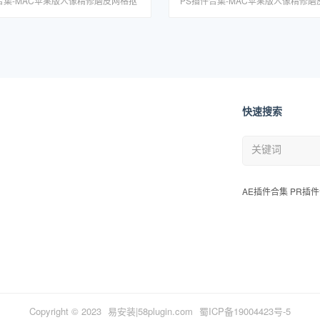
合集-MAC苹果版人像精修磨皮网格抠
PS插件合集-MAC苹果版人像精修磨
设DR5一键安装包
图调色预设DR5一键安装包
快速搜索
AE插件合集 PR插件
Copyright © 2023
易安装|58plugin.com
蜀ICP备19004423号-5