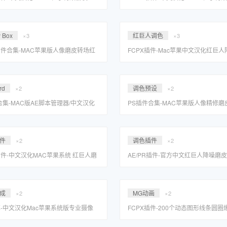
nt Trapcode Suite 2023 WIN一键安
Red Giant Trapcode Suite 2023 
装
y Box
红巨人调色
×3
×3
件合集-MAC苹果版人像磨皮转场红
FCPX插件-Mac苹果中文汉化红巨
蓝宝石/BCC一键安装包
美颜调色MBS Magic Bullet Suite 202
rd
调色预设
×2
×2
合集-MAC版AE脚本管理器/中文汉化
PS插件合集-MAC苹果版人像精修磨
FX预设库一键安装包
图调色预设DR5一键安装包
件
调色插件
×2
×2
R插件-中文汉化MAC苹果系统 红巨人磨
AE/PR插件-官方中文红巨人降噪磨
agic Bullet Suite 2024.0支持
色插件套装 Magic Bullet Suite v2024
+M1/M2/M3芯片原生汉化 含
一键安装版
olorista/Renoiser等
成
MG动画
×2
×2
-中文汉化Mac苹果系统版专业摄像
FCPX插件-200个动态图形线条圆圈
踪摩卡 Mocha Pro 2022 v9.5.1
元素MG动画 第1季
装包