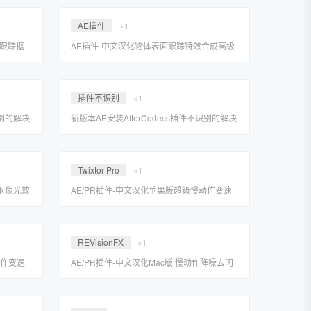
AE插件
×1
人跟踪抠
AE插件-中文汉化物体表面跟踪特效合成高级
e
工具 Lockdown v3.0.1 Win一键安装
插件不识别
×1
识别的解决
新版本AE安装AfterCodecs插件不识别的解决
方案「WIN系统」
Twixtor Pro
×1
抠像光效
AE/PR插件-中文汉化苹果版超级慢动作变速
补帧插件 Twixtor Pro 7.2.0 MAC一键安装包
REVisionFX
×1
动作变速
AE/PR插件-中文汉化Mac版 慢动作降噪去闪
一键安装包
动态模糊视觉套装 REVisionFX Effections
Plus v20.0.3 含Twixtor/Flicker/Noise/RSMB
等