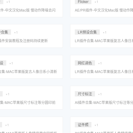
r
Flicker
×1
×1
R插件-中文汉化Mac版 慢动作降噪去闪
AE/PR插件-中文汉化Mac版 慢动作
套装 REVisionFX Effections
动态模糊视觉套装 REVisionFX Effect
.0.3 含Twixtor/Flicker/Noise/RSMB
Plus v20.0.3 含Twixtor/Flicker/Noi
等
件合集
LR预设合集
×1
×1
插件安装教程及注册码持续更新
LR插件合集-MAC苹果版复古人像日
系统」
婚礼黑金文艺网红Lightroom预设合
装包
设
网红调色
×1
×1
合集-MAC苹果版复古人像日系小清新
LR插件合集-MAC苹果版复古人像日
文艺网红Lightroom预设合集一键安
婚礼黑金文艺网红Lightroom预设合
装包
尺寸标注
×1
×1
合集-MAC苹果版尺寸标注等分圆印前
AI插件合集-MAC苹果版尺寸标注等
ute Graphics工具合集一键安装包
助手Astute Graphics工具合集一键
证件照
×1
×1