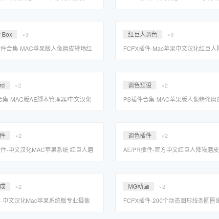
nt Trapcode Suite 2023 WIN一键安
Red Giant Trapcode Suite 2023 
装
y Box
红巨人调色
×3
×3
件合集-MAC苹果版人像磨皮转场红
FCPX插件-Mac苹果中文汉化红巨
蓝宝石/BCC一键安装包
美颜调色MBS Magic Bullet Suite 202
rd
调色预设
×2
×2
合集-MAC版AE脚本管理器/中文汉化
PS插件合集-MAC苹果版人像精修磨
FX预设库一键安装包
图调色预设DR5一键安装包
件
调色插件
×2
×2
R插件-中文汉化MAC苹果系统 红巨人磨
AE/PR插件-官方中文红巨人降噪磨
agic Bullet Suite 2024.0支持
色插件套装 Magic Bullet Suite v2024
+M1/M2/M3芯片原生汉化 含
一键安装版
olorista/Renoiser等
成
MG动画
×2
×2
-中文汉化Mac苹果系统版专业摄像
FCPX插件-200个动态图形线条圆圈
踪摩卡 Mocha Pro 2022 v9.5.1
元素MG动画 第1季
装包