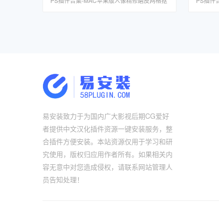
PS插件合集-MAC苹果版人像精修磨皮网格抠
PS插件
图调色预设DR5一键安装包
图调色预
易安装致力于为国内广大影视后期CG爱好
者提供中文汉化插件资源一键安装服务，整
合插件方便安装。本站资源仅用于学习和研
究使用，版权归应用作者所有。如果相关内
容无意中对您造成侵权，请联系网站管理人
员告知处理！