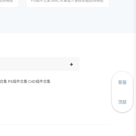
皮网格抠
PS插件合集-MAC苹果版人像精修磨皮网格抠
图调色预设DR5一键安装包
合集 PS插件合集 C4D插件合集
客服
顶部