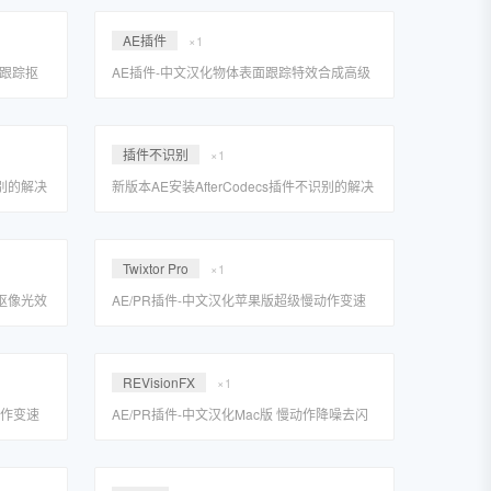
AE插件
×1
人跟踪抠
AE插件-中文汉化物体表面跟踪特效合成高级
e
工具 Lockdown v3.0.1 Win一键安装
插件不识别
×1
识别的解决
新版本AE安装AfterCodecs插件不识别的解决
方案「WIN系统」
Twixtor Pro
×1
抠像光效
AE/PR插件-中文汉化苹果版超级慢动作变速
补帧插件 Twixtor Pro 7.2.0 MAC一键安装包
REVisionFX
×1
动作变速
AE/PR插件-中文汉化Mac版 慢动作降噪去闪
一键安装包
动态模糊视觉套装 REVisionFX Effections
Plus v20.0.3 含Twixtor/Flicker/Noise/RSMB
等