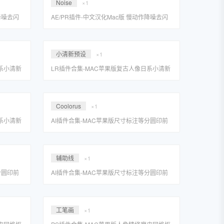
Noise
×1
降噪去闪
AE/PR插件-中文汉化Mac版 慢动作降噪去闪
ions
动态模糊视觉套装 REVisionFX Effections
se/RSMB
Plus v20.0.3 含Twixtor/Flicker/Noise/RSMB
等
小清新预设
×1
系小清新
LR插件合集-MAC苹果版复古人像日系小清新
集一键安
婚礼黑金文艺网红Lightroom预设合集一键安
装包
Coolorus
×1
系小清新
AI插件合集-MAC苹果版尺寸标注等分圆印前
集一键安
助手Astute Graphics工具合集一键安装包
辅助线
×1
分圆印前
AI插件合集-MAC苹果版尺寸标注等分圆印前
安装包
助手Astute Graphics工具合集一键安装包
工笔画
×1