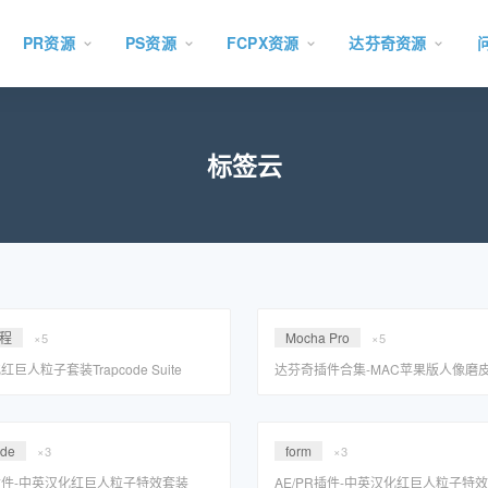
PR资源
PS资源
FCPX资源
达芬奇资源
标签云
程
Mocha Pro
×5
×5
巨人粒子套装Trapcode Suite
达芬奇插件合集-MAC苹果版人像磨
.0安装教程「WIN系统」
巨人调色蓝宝石/BCC一键安装包
ode
form
×3
×3
R插件-中英汉化红巨人粒子特效套装
AE/PR插件-中英汉化红巨人粒子特