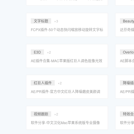
美颜调色MBS Magic Bullet Suite 2023.2.1
Red Gia
装
文字标题
Beaut
×3
FCPX插件-50个动态快闪缩放移动旋转文字标
达芬奇插
题转场预设 支持M1/M2
巨人调色
E3D
Overlo
×2
AE插件合集-MAC苹果版红巨人调色抠像光效
AE脚本
粒子E3D/Trapcode一键安装包
扩展RT
红巨人插件
降噪插
×2
AE/PR插件-官方中文红巨人降噪磨皮美颜调
AE/P
色插件套装 Magic Bullet Suite v2024.0 WIN
皮调色插件M
一键安装版
Intel 
looks/C
视频跟踪
特效合
×2
软件分享-中文汉化Mac苹果系统版专业摄像
软件分享
机反求视频跟踪摩卡 Mocha Pro 2022 v9.5.1
机反求视频跟
一键安装包
一键安