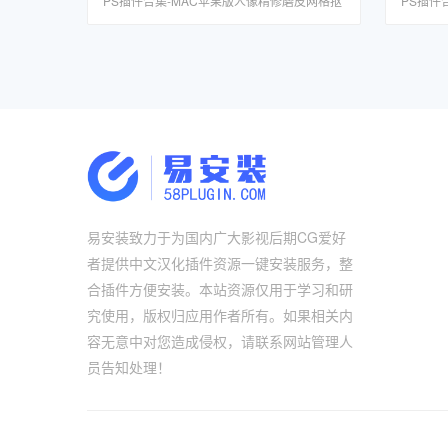
PS插件合集-MAC苹果版人像精修磨皮网格抠
PS插件
图调色预设DR5一键安装包
图调色预
易安装致力于为国内广大影视后期CG爱好
者提供中文汉化插件资源一键安装服务，整
合插件方便安装。本站资源仅用于学习和研
究使用，版权归应用作者所有。如果相关内
容无意中对您造成侵权，请联系网站管理人
员告知处理！