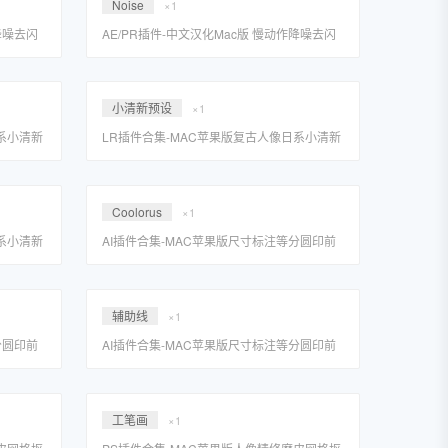
Noise
×1
降噪去闪
AE/PR插件-中文汉化Mac版 慢动作降噪去闪
ions
动态模糊视觉套装 REVisionFX Effections
se/RSMB
Plus v20.0.3 含Twixtor/Flicker/Noise/RSMB
等
小清新预设
×1
系小清新
LR插件合集-MAC苹果版复古人像日系小清新
集一键安
婚礼黑金文艺网红Lightroom预设合集一键安
装包
Coolorus
×1
系小清新
AI插件合集-MAC苹果版尺寸标注等分圆印前
集一键安
助手Astute Graphics工具合集一键安装包
辅助线
×1
分圆印前
AI插件合集-MAC苹果版尺寸标注等分圆印前
安装包
助手Astute Graphics工具合集一键安装包
工笔画
×1