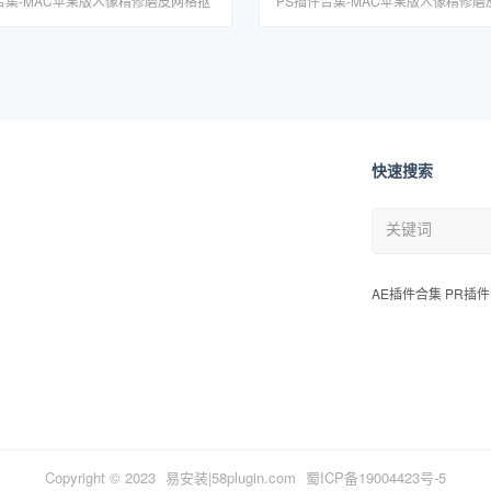
合集-MAC苹果版人像精修磨皮网格抠
PS插件合集-MAC苹果版人像精修磨
设DR5一键安装包
图调色预设DR5一键安装包
快速搜索
AE插件合集 PR插件
Copyright © 2023
易安装|58plugin.com
蜀ICP备19004423号-5