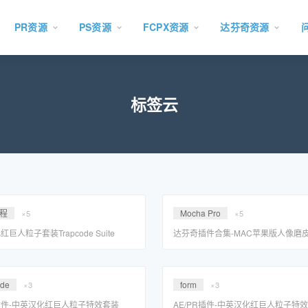
PR资源
PS资源
FCPX资源
达芬奇资源
标签云
程
Mocha Pro
×5
×5
巨人粒子套装Trapcode Suite
达芬奇插件合集-MAC苹果版人像磨
.0安装教程「WIN系统」
巨人调色蓝宝石/BCC一键安装包
ode
form
×3
×3
R插件-中英汉化红巨人粒子特效套装
AE/PR插件-中英汉化红巨人粒子特