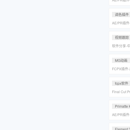
皮美颜调色插件
Suite v2
调色插件
AE/PR插
皮美颜调色插件
Suite v2
视频跟踪
软件分享-
专业摄像机
Mocha Pr
MG动画
FCPX插件
爆炸箭头元
fcpx软件
Final Cu
后期视频编
载
Primatte 
AE/PR插
人跟踪抠像
VFX Suite 
Element 