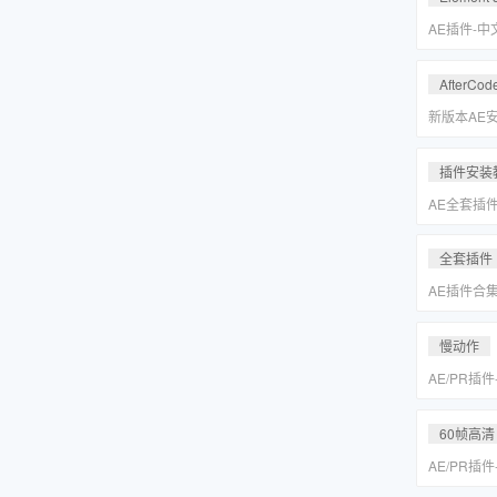
Keyer/Opt
AE插件-
型动画E3D插
2.2.3.2
AfterCod
Intel+M
Rosetta
新版本AE安装
别的解决方
插件安装
AE全套插
更新「MA
全套插件
AE插件合
抠像光效粒子E
装包
慢动作
AE/PR插
动作变速补帧插件
MAC一键
60帧高清
AE/PR插
动作变速补帧插件