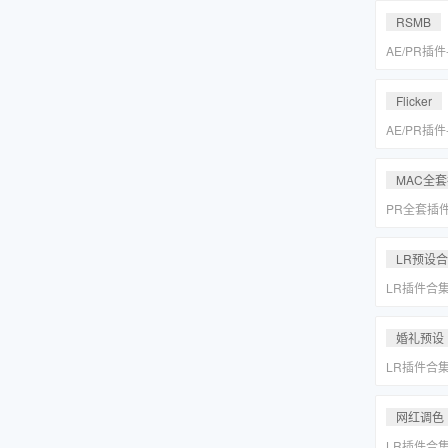
MAC一键
RSMB
AE/PR插
降噪去闪动
REVisionFX
Flicker
含Twixtor/
AE/PR插
降噪去闪动
REVisionFX
MAC全
含Twixtor/
PR全套插
更新「MA
LR预设
LR插件合
系小清新婚
Lightr
婚礼预设
LR插件合
系小清新婚
Lightr
网红调色
LR插件合