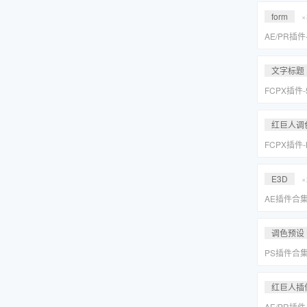
Suite 2023
form
×
AE/PR插
效套装Red Gi
2023 WI
文字标题
FCPX插件
旋转文字标题
红巨人调
FCPX插件
降噪磨皮美颜调
Suite 2023
E3D
×
AE插件合
抠像光效粒子E
装包
调色预设
PS插件合
皮网格抠图
红巨人插
AE/PR插