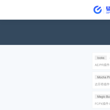
looks
AE/PR插
皮美颜调色插件
Suite v2
Mocha P
达芬奇插件
皮转场红巨
安装包
Magic Bul
FCPX插件
降噪磨皮美颜调