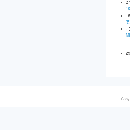
2
1
1
装
7
MB
2
Copy