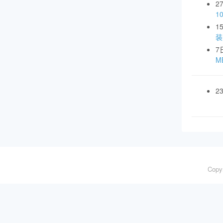
2
1
1
装
7
MB
2
Copy