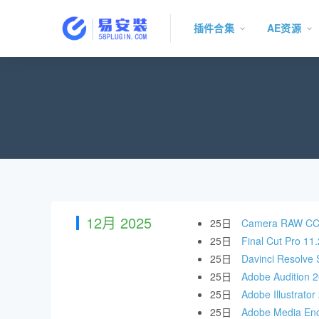
插件合集
AE资源
12月 2025
25日
Camera RAW 
25日
Final Cut 
25日
Davinci Res
25日
Adobe Audit
25日
Adobe Illust
25日
Adobe Media