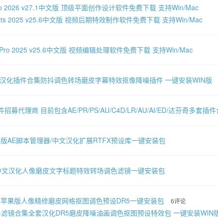
shop 2026 v27.1中文版 顶级平面创作设计软件免费下载 支持Win/Mac
 Effects 2025 v25.6中文版 视频后期特效制作软件免费下载 支持Win/Mac
ere Pro 2025 v25.6中文版 视频编辑处理软件免费下载 支持Win/Mac
文汉化插件合集防抖调色转场磨皮字幕特效抠像降噪插件 一键安装WIN版
件招募代理商 目前包含AE/PR/PS/AU/C4D/LR/AU/AI/ED/达芬奇多
AC版AE脚本管理器/中文汉化扩展RTFX预设库一键安装包
-中文汉化人像磨皮文字标题特效转场调色滤镜一键安装包
AC苹果版人像精修磨皮网格抠图调色预设DR5一键安装包
6评论
024滤镜合集全套汉化DR5磨皮降噪油画调色抠图预设特效包 一键安装WIN