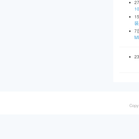
2
1
1
装
7
MB
2
Copy