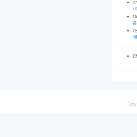
2
1
1
装
7
MB
2
Copy