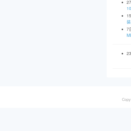
2
1
1
装
7
MB
2
Copy