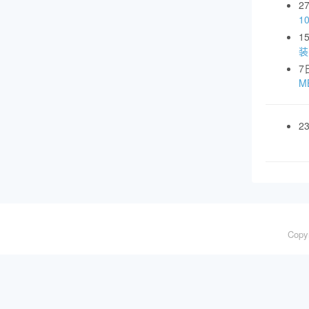
2
1
1
装
7
MB
2
Copy