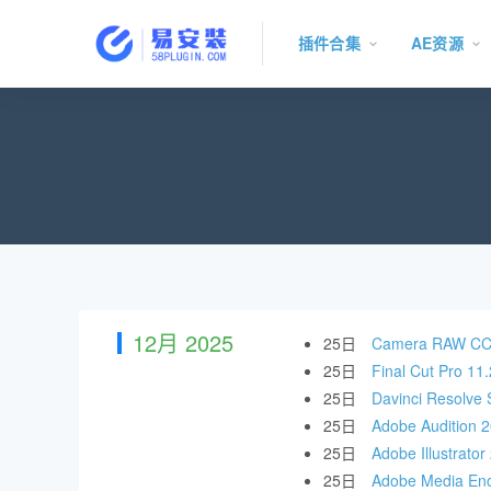
插件合集
AE资源
12月 2025
25日
Camera RAW 
25日
Final Cut 
25日
Davinci Res
25日
Adobe Audit
25日
Adobe Illust
25日
Adobe Media