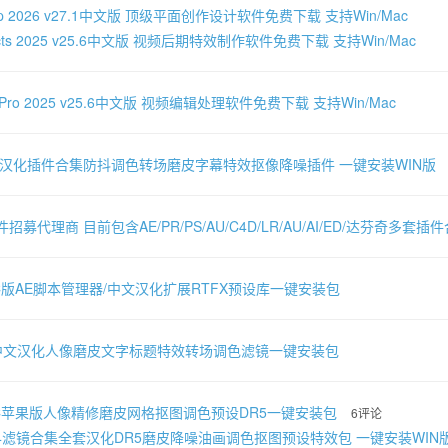
shop 2026 v27.1中文版 顶级平面创作设计软件免费下载 支持Win/Mac
 Effects 2025 v25.6中文版 视频后期特效制作软件免费下载 支持Win/Mac
ere Pro 2025 v25.6中文版 视频编辑处理软件免费下载 支持Win/Mac
文汉化插件合集防抖调色转场磨皮字幕特效抠像降噪插件 一键安装WIN版
件招募代理商 目前包含AE/PR/PS/AU/C4D/LR/AU/AI/ED/达芬奇多
AC版AE脚本管理器/中文汉化扩展RTFX预设库一键安装包
-中文汉化人像磨皮文字标题特效转场调色滤镜一键安装包
AC苹果版人像精修磨皮网格抠图调色预设DR5一键安装包
6评论
024滤镜合集全套汉化DR5磨皮降噪油画调色抠图预设特效包 一键安装WIN