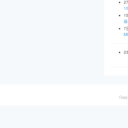
2
1
1
装
7
MB
2
Copy