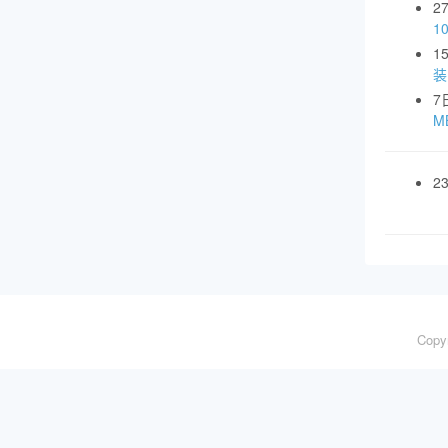
2
1
1
装
7
MB
2
Copy