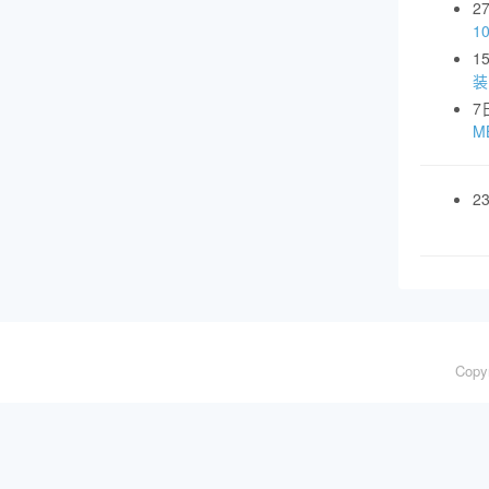
2
1
1
装
7
MB
2
Copy