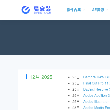
插件合集
AE资源
12月 2025
25日
Camera RAW 
25日
Final Cut 
25日
Davinci Res
25日
Adobe Audit
25日
Adobe Illust
25日
Adobe Media