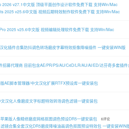
shop 2026 v27.1中文版 顶级平面创作设计软件免费下载 支持Win/Mac
 Effects 2025 v25.6中文版 视频后期特效制作软件免费下载 支持Win/Mac
ere Pro 2025 v25.6中文版 视频编辑处理软件免费下载 支持Win/Mac
文汉化插件合集防抖调色转场磨皮字幕特效抠像降噪插件 一键安装WIN版
件招募代理商 目前包含AE/PR/PS/AU/C4D/LR/AU/AI/ED/达芬奇多
AC版AE脚本管理器/中文汉化扩展RTFX预设库一键安装包
-中文汉化人像磨皮文字标题特效转场调色滤镜一键安装包
AC苹果版人像精修磨皮网格抠图调色预设DR5一键安装包
6评论
024滤镜合集全套汉化DR5磨皮降噪油画调色抠图预设特效包 一键安装WIN