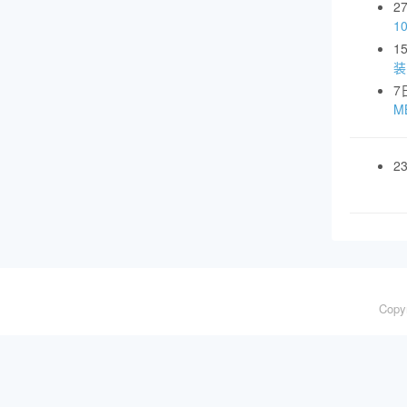
2
1
1
装
7
MB
2
Copy