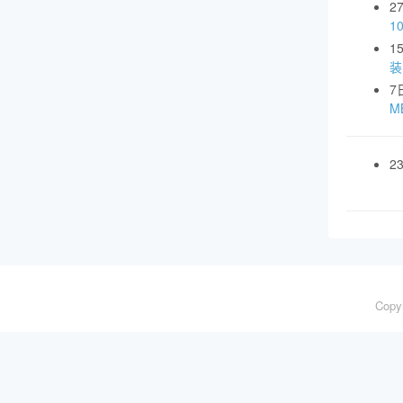
2
1
1
装
7
MB
2
Copy